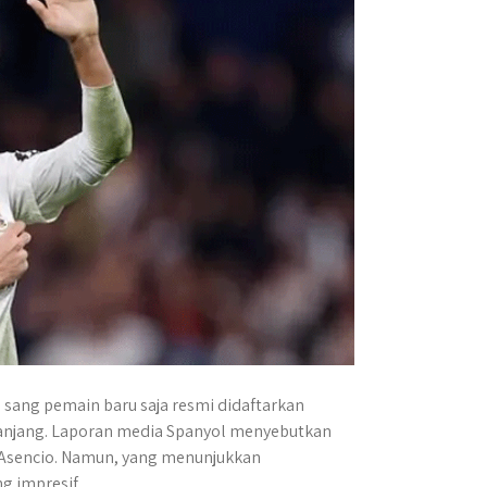
 sang pemain baru saja resmi didaftarkan
panjang. Laporan media Spanyol menyebutkan
 Asencio. Namun, yang menunjukkan
g impresif.