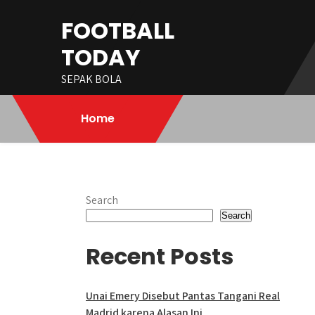
Skip
FOOTBALL
to
content
TODAY
SEPAK BOLA
Home
Search
Search
Recent Posts
Unai Emery Disebut Pantas Tangani Real
Madrid karena Alasan Ini