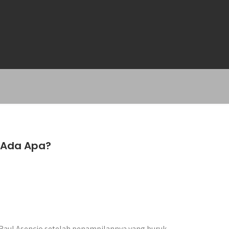
, Ada Apa?
Raul Asencio setelah penampilannya yang buruk