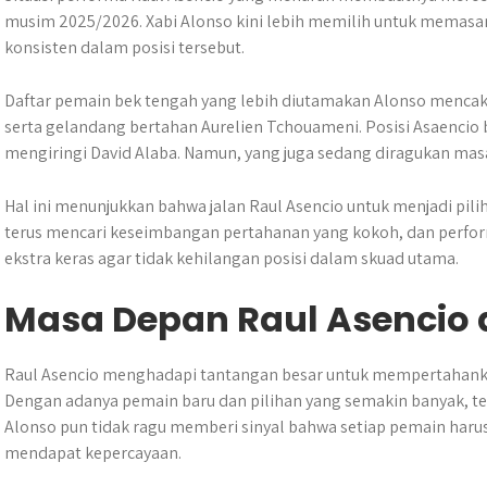
musim 2025/2026. Xabi Alonso kini lebih memilih untuk memasan
konsisten dalam posisi tersebut.
Daftar pemain bek tengah yang lebih diutamakan Alonso mencakup
serta gelandang bertahan Aurelien Tchouameni. Posisi Asaencio 
mengiringi David Alaba. Namun, yang juga sedang diragukan mas
Hal ini menunjukkan bahwa jalan Raul Asencio untuk menjadi pili
terus mencari keseimbangan pertahanan yang kokoh, dan perfo
ekstra keras agar tidak kehilangan posisi dalam skuad utama.
Masa Depan Raul Asencio d
Raul Asencio menghadapi tantangan besar untuk mempertahanka
Dengan adanya pemain baru dan pilihan yang semakin banyak, te
Alonso pun tidak ragu memberi sinyal bahwa setiap pemain haru
mendapat kepercayaan.