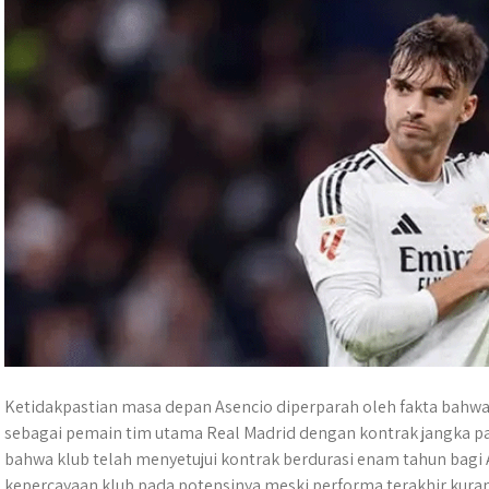
Ketidakpastian masa depan Asencio diperparah oleh fakta bahwa
sebagai pemain tim utama Real Madrid dengan kontrak jangka 
bahwa klub telah menyetujui kontrak berdurasi enam tahun bagi
kepercayaan klub pada potensinya meski performa terakhir kuran