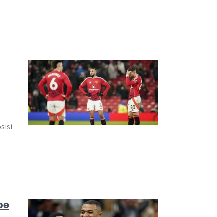
,
sisi
pe