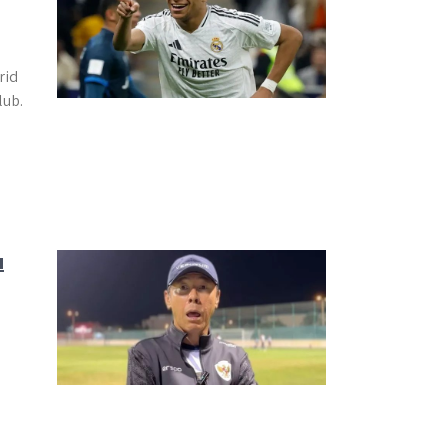
rid
lub.
u