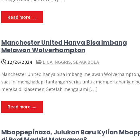
Read more →
Manchester United Hanya Bisa Imbang
Melawan Wolverhampton
12/26/2024
LIGA INGGRIS
,
SEPAK BOLA
Manchester United hanya bisa imbang melawan Wolverhampton
saat ini menghadapi tantangan serius untuk mempertahankan po
mereka di klasemen. Setelah mengalami […]
Read more →
Mbappepinazo, Julukan Baru Kylian Mbap
di Real Madrid Maknanya?