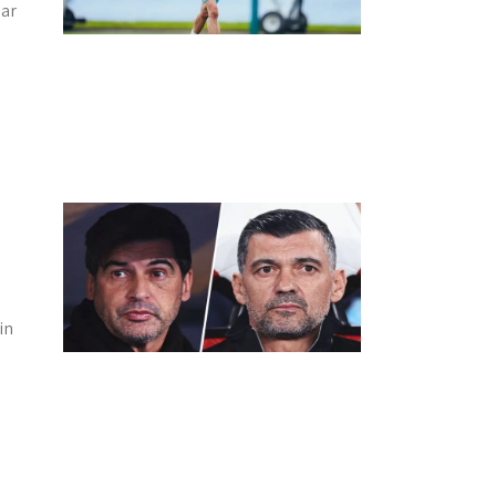
bar
in