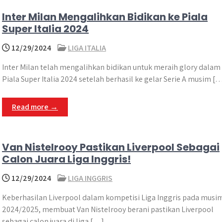
Inter Milan Mengalihkan Bidikan ke Piala
Super Italia 2024
12/29/2024
LIGA ITALIA
Inter Milan telah mengalihkan bidikan untuk meraih glory dalam
Piala Super Italia 2024 setelah berhasil ke gelar Serie A musim [
Read more →
Van Nistelrooy Pastikan Liverpool Sebagai
Calon Juara Liga Inggris!
12/29/2024
LIGA INGGRIS
Keberhasilan Liverpool dalam kompetisi Liga Inggris pada musi
2024/2025, membuat Van Nistelrooy berani pastikan Liverpool
sebagai calon juara di liga […]