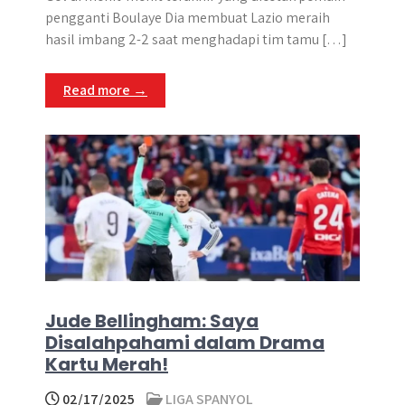
pengganti Boulaye Dia membuat Lazio meraih
hasil imbang 2-2 saat menghadapi tim tamu […]
Read more →
Jude Bellingham: Saya
Disalahpahami dalam Drama
Kartu Merah!
02/17/2025
LIGA SPANYOL