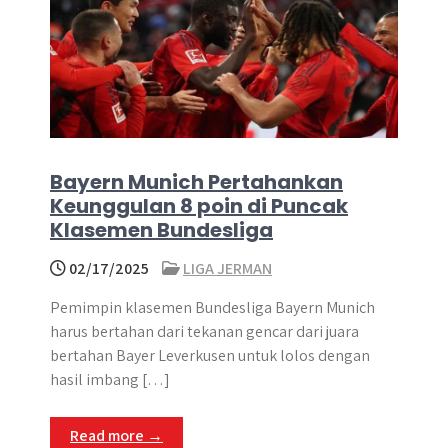
Bayern Munich Pertahankan
Keunggulan 8 poin di Puncak
Klasemen Bundesliga
02/17/2025
LIGA JERMAN
Pemimpin klasemen Bundesliga Bayern Munich
harus bertahan dari tekanan gencar dari juara
bertahan Bayer Leverkusen untuk lolos dengan
hasil imbang […]
Read more →