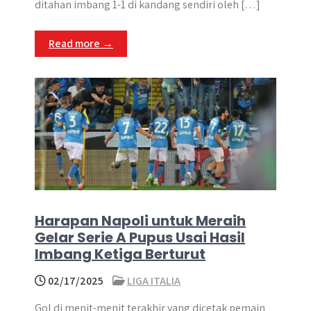
ditahan imbang 1-1 di kandang sendiri oleh […]
Read more →
Harapan Napoli untuk Meraih
Gelar Serie A Pupus Usai Hasil
Imbang Ketiga Berturut
02/17/2025
LIGA ITALIA
Gol di menit-menit terakhir yang dicetak pemain