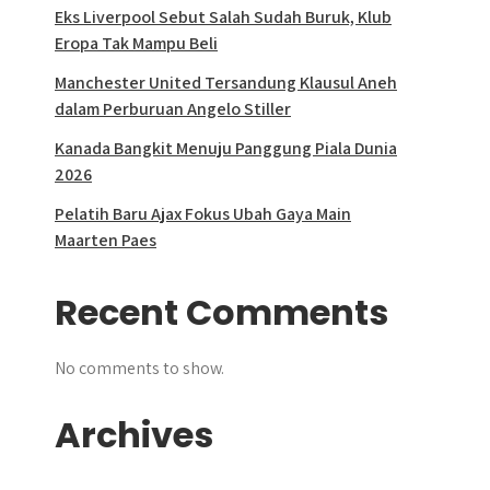
Eks Liverpool Sebut Salah Sudah Buruk, Klub
Eropa Tak Mampu Beli
Manchester United Tersandung Klausul Aneh
dalam Perburuan Angelo Stiller
Kanada Bangkit Menuju Panggung Piala Dunia
2026
Pelatih Baru Ajax Fokus Ubah Gaya Main
Maarten Paes
Recent Comments
No comments to show.
Archives