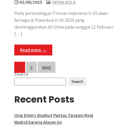
02/08/2025
SEPAK BOLA
Pada pertandingan Timnas Indonesia U-20 akan
berlaga di Piala Asia U-20 2025 yang
diselenggarakan di China pada tanggal 12 Februari
[…]
Read more →
Posts
1
2
Next
Search
pagination
Search
Recent Posts
Unai Emery Disebut Pantas Tangani Real
Madrid karena Alasan Ini