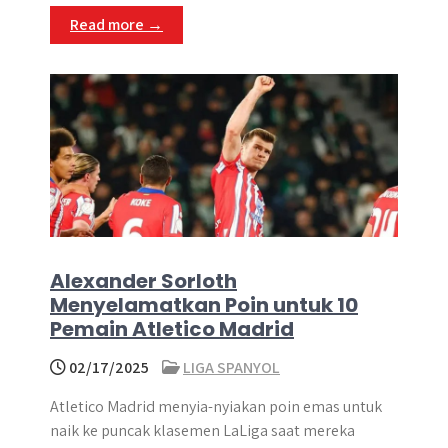
Read more →
Alexander Sorloth
Menyelamatkan Poin untuk 10
Pemain Atletico Madrid
02/17/2025
LIGA SPANYOL
Atletico Madrid menyia-nyiakan poin emas untuk
naik ke puncak klasemen LaLiga saat mereka