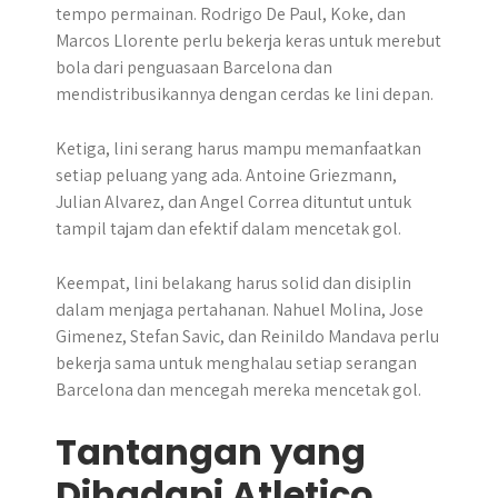
tempo permainan. Rodrigo De Paul, Koke, dan
Marcos Llorente perlu bekerja keras untuk merebut
bola dari penguasaan Barcelona dan
mendistribusikannya dengan cerdas ke lini depan.
Ketiga, lini serang harus mampu memanfaatkan
setiap peluang yang ada. Antoine Griezmann,
Julian Alvarez, dan Angel Correa dituntut untuk
tampil tajam dan efektif dalam mencetak gol.
Keempat, lini belakang harus solid dan disiplin
dalam menjaga pertahanan. Nahuel Molina, Jose
Gimenez, Stefan Savic, dan Reinildo Mandava perlu
bekerja sama untuk menghalau setiap serangan
Barcelona dan mencegah mereka mencetak gol.
Tantangan yang
Dihadapi Atletico