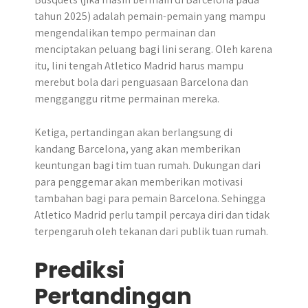
tahun 2025) adalah pemain-pemain yang mampu
mengendalikan tempo permainan dan
menciptakan peluang bagi lini serang. Oleh karena
itu, lini tengah Atletico Madrid harus mampu
merebut bola dari penguasaan Barcelona dan
mengganggu ritme permainan mereka.
Ketiga, pertandingan akan berlangsung di
kandang Barcelona, yang akan memberikan
keuntungan bagi tim tuan rumah. Dukungan dari
para penggemar akan memberikan motivasi
tambahan bagi para pemain Barcelona. Sehingga
Atletico Madrid perlu tampil percaya diri dan tidak
terpengaruh oleh tekanan dari publik tuan rumah.
Prediksi
Pertandingan