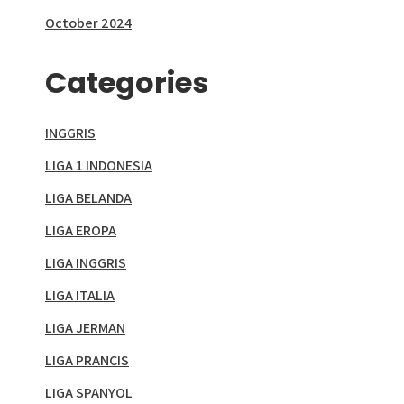
October 2024
Categories
INGGRIS
LIGA 1 INDONESIA
LIGA BELANDA
LIGA EROPA
LIGA INGGRIS
LIGA ITALIA
LIGA JERMAN
LIGA PRANCIS
LIGA SPANYOL