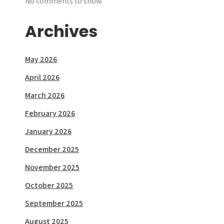
No comments to show.
Archives
May 2026
April 2026
March 2026
February 2026
January 2026
December 2025
November 2025
October 2025
September 2025
August 2025