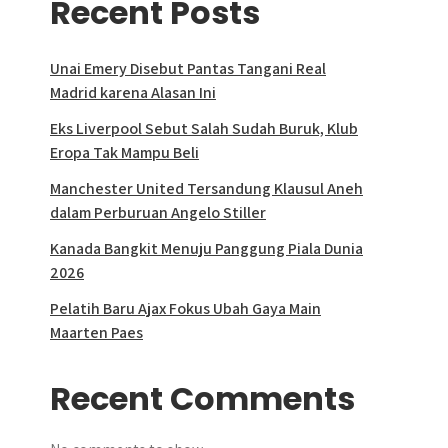
Recent Posts
Unai Emery Disebut Pantas Tangani Real
Madrid karena Alasan Ini
Eks Liverpool Sebut Salah Sudah Buruk, Klub
Eropa Tak Mampu Beli
Manchester United Tersandung Klausul Aneh
dalam Perburuan Angelo Stiller
Kanada Bangkit Menuju Panggung Piala Dunia
2026
Pelatih Baru Ajax Fokus Ubah Gaya Main
Maarten Paes
Recent Comments