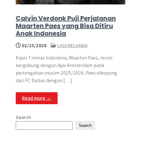
Calvin Verdonk Puji Perjalanan
Maarten Paes yang Bisa Ditiru
Anak Indonesia
02/15/2026
LIGA BELANDA
Kiper Timnas Indonesia, Maarten Paes, resmi
bergabung dengan Ajax Amsterdam pada
pertengahan musim 2025/2026. Paes diboyong
dari FC Dallas dengan […]
Read more →
Search
Search