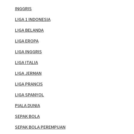
INGGRIS
LIGA 1 INDONESIA
LIGA BELANDA
LIGA EROPA
LIGA INGGRIS
LIGA ITALIA
LIGA JERMAN
LIGA PRANCIS
LIGA SPANYOL
PIALA DUNIA
SEPAK BOLA
SEPAK BOLA PEREMPUAN