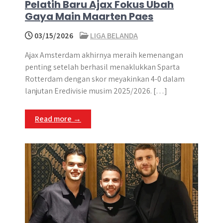
Pelatih Baru Ajax Fokus Ubah
Gaya Main Maarten Paes
03/15/2026
LIGA BELANDA
Ajax Amsterdam akhirnya meraih kemenangan
penting setelah berhasil menaklukkan Sparta
Rotterdam dengan skor meyakinkan 4-0 dalam
lanjutan Eredivisie musim 2025/2026. […]
Read more →