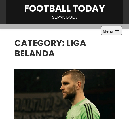
Skip
FOOTBALL TODAY
to
content
SEPAK BOLA
Menu
Open
CATEGORY:
LIGA
the
main
menu
BELANDA