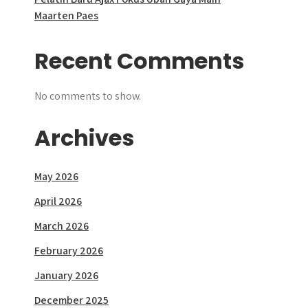
Maarten Paes
Recent Comments
No comments to show.
Archives
May 2026
April 2026
March 2026
February 2026
January 2026
December 2025