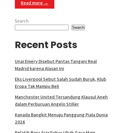
Read more →
Search
Search
Recent Posts
Unai Emery Disebut Pantas Tangani Real
Madrid karena Alasan Ini
Eks Liverpool Sebut Salah Sudah Buruk, Klub
Eropa Tak Mampu Beli
Manchester United Tersandung Klausul Aneh
dalam Perburuan Angelo Stiller
Kanada Bangkit Menuju Panggung Piala Dunia
2026
Pelatih Baru Ajax Fokus Ubah Gaya Main