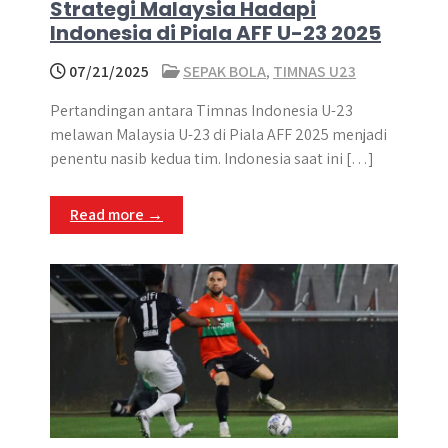
Strategi Malaysia Hadapi
Indonesia di Piala AFF U-23 2025
07/21/2025
SEPAK BOLA
,
TIMNAS U23
Pertandingan antara Timnas Indonesia U-23
melawan Malaysia U-23 di Piala AFF 2025 menjadi
penentu nasib kedua tim. Indonesia saat ini […]
Read more →