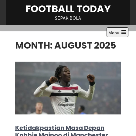
Skip
FOOTBALL TODAY
to
content
SEPAK BOLA
Menu
Open
MONTH:
AUGUST 2025
the
main
menu
Ketidakpastian Masa Depan
Kobbie Mainoo di Manchester