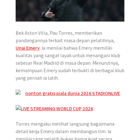
p
k
e
m
r
Bek Aston Villa, Pau Torres, memberikan
pandangannya terkait masa depan pelatihnya,
Unai Emery
. Ia menilai bahwa Emery memiliki
kualitas yang sangat layak untuk menangani klub
sebesar Real Madrid di masa depan. Menurutnya,
kemampuan Emery sudah terbukti di berbagai klub
yang pernah ia latih.
Torres mengaku melihat langsung bagaimana
detail kerja Emery dalam membangun tim. Ia
menilai sang pelatih bukan hanya kuat secara