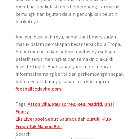
membuat spekulasi terus berkembang, termasuk
kemungkinan kejutan dalam penunjukan pelatih
berikutnya.
Apa pun hasil akhirnya, nama Unai Emery sudah
masuk dalam percakapan besar sepak bola Eropa.
Hal ini menunjukkan bahwa reputasinya sebagai
pelatih terus meningkat dan semakin diakui di
level tertinggi. Buat kalian yang ingin mencari
informasi tentang berita dan perkembangan sepak
bola menarik lainnya, kalian bisa kunjungi di
footballtodayhd.com
.
Tags:
Aston Villa
,
Pau Torres
,
Real Madrid
,
Unai
Emery
Post
Eks Liverpool Sebut Salah Sudah Buruk, Klub
Eropa Tak Mampu Beli
navigation
Search