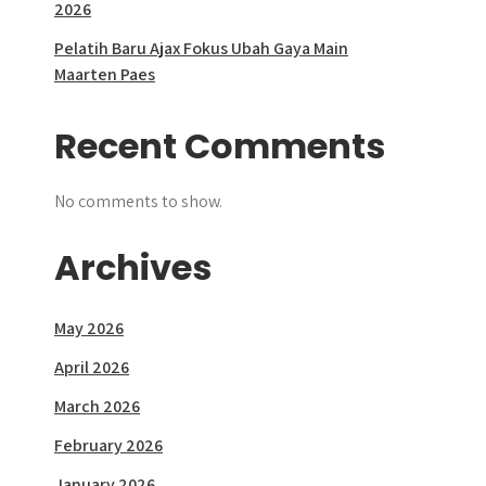
2026
Pelatih Baru Ajax Fokus Ubah Gaya Main
Maarten Paes
Recent Comments
No comments to show.
Archives
May 2026
April 2026
March 2026
February 2026
January 2026