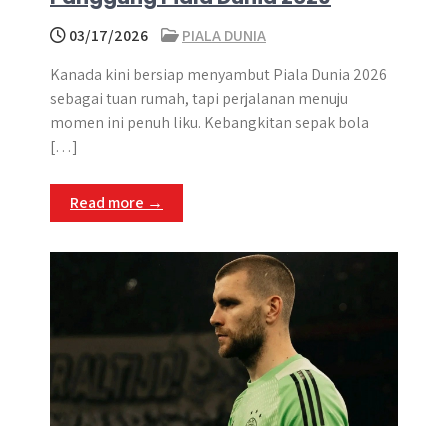
03/17/2026
PIALA DUNIA
Kanada kini bersiap menyambut Piala Dunia 2026
sebagai tuan rumah, tapi perjalanan menuju
momen ini penuh liku. Kebangkitan sepak bola
[…]
Read more →