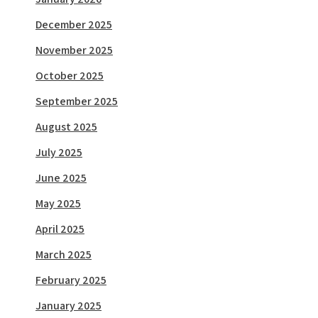
December 2025
November 2025
October 2025
September 2025
August 2025
July 2025
June 2025
May 2025
April 2025
March 2025
February 2025
January 2025