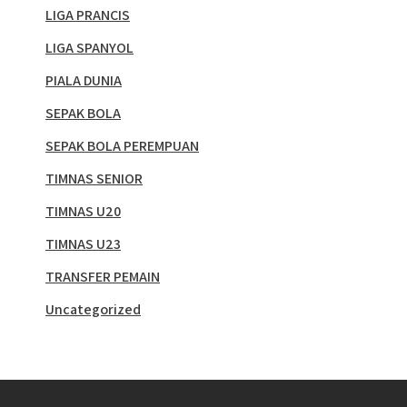
LIGA PRANCIS
LIGA SPANYOL
PIALA DUNIA
SEPAK BOLA
SEPAK BOLA PEREMPUAN
TIMNAS SENIOR
TIMNAS U20
TIMNAS U23
TRANSFER PEMAIN
Uncategorized