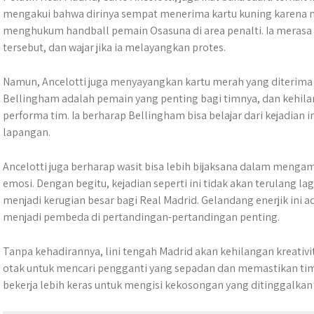
mengakui bahwa dirinya sempat menerima kartu kuning karena 
menghukum handball pemain Osasuna di area penalti. Ia merasa
tersebut, dan wajar jika ia melayangkan protes.
Namun, Ancelotti juga menyayangkan kartu merah yang diterima
Bellingham adalah pemain yang penting bagi timnya, dan kehil
performa tim. Ia berharap Bellingham bisa belajar dari kejadian i
lapangan.
Ancelotti juga berharap wasit bisa lebih bijaksana dalam mengam
emosi. Dengan begitu, kejadian seperti ini tidak akan terulang l
menjadi kerugian besar bagi Real Madrid. Gelandang enerjik ini 
menjadi pembeda di pertandingan-pertandingan penting.
Tanpa kehadirannya, lini tengah Madrid akan kehilangan kreativi
otak untuk mencari pengganti yang sepadan dan memastikan tim t
bekerja lebih keras untuk mengisi kekosongan yang ditinggalkan