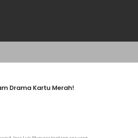
lam Drama Kartu Merah!
wasit Jose Luis Munuera tentang apa yang