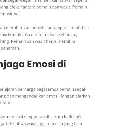
tidak segan-segan memberikan sanksi, seperti
 yang efektif antara pemain dan wasit. Pemain
emosional.
an memberikan penjelasan yang rasional. Jika
 konflik bisa diminimalisir. Selain itu,
ting. Pemain dan wasit harus memiliki
ahpahaman.
njaga Emosi di
 pelajaran berharga bagi semua pemain sepak
enang dan mengendalikan emosi. Jangan biarkan
 fatal.
rkomunikasi dengan wasit secara baik-baik.
atlah bahwa wasit juga manusia yang bisa