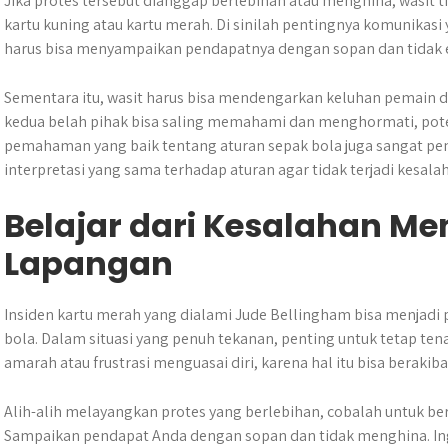
Jika protes tersebut dianggap berlebihan atau menghina, wasit 
kartu kuning atau kartu merah. Di sinilah pentingnya komunikasi
harus bisa menyampaikan pendapatnya dengan sopan dan tidak 
Sementara itu, wasit harus bisa mendengarkan keluhan pemain d
kedua belah pihak bisa saling memahami dan menghormati, potensi
pemahaman yang baik tentang aturan sepak bola juga sangat pen
interpretasi yang sama terhadap aturan agar tidak terjadi kesal
Belajar dari Kesalahan Me
Lapangan
Insiden kartu merah yang dialami Jude Bellingham bisa menjadi
bola. Dalam situasi yang penuh tekanan, penting untuk tetap t
amarah atau frustrasi menguasai diri, karena hal itu bisa berakibat
Alih-alih melayangkan protes yang berlebihan, cobalah untuk be
Sampaikan pendapat Anda dengan sopan dan tidak menghina. Ing