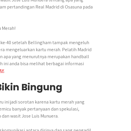
alam pertandingan Real Madrid di Osasuna pada
t ke-40 setelah Bellingham tampak mengeluh
era mengeluarkan kartu merah. Pelatih Madrid
kan apa yang menurutnya merupakan handball
 ini anda bisa melihat berbagai informasi
AY
.
ikin Bingung
u ini jadi sorotan karena kartu merah yang
emicu banyak pertanyaan dan spekulasi,
 dan wasit Jose Luis Munuera.
skomunikasi antara dirinya dan sang pengadil