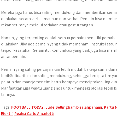
Mereka juga harus bisa saling mendukung dan memberikan seman
dilakukan secara verbal maupun non-verbal. Pemain bisa member
rekan setimnya melalui teriakan atau gestur tangan.
Namun, yang terpenting adalah semua pemain memiliki pemaha
dilakukan. Jika ada pemain yang tidak memahami instruksi atau m
terjadi kesalahan. Selain itu, komunikasi yang baik juga bisa
antar pemain.
Pemain yang saling percaya akan lebih mudah bekerja sama dan 
lebihSolidaritas dan saling mendukung, sehingga tercipta tim yan
pelatih dan manajemen tim harus berupaya menciptakan lingkung
Manfaatkan juga waktu luang anda untuk mengeksplorasi lebih b
lainnya.
Tags:
FOOTBALL TODAY
,
Jude Bellingham Disalahpahami
,
Kartu 
Efektif
,
Reaksi Carlo Ancelotti