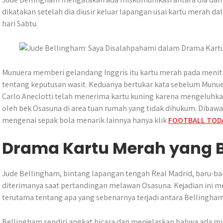
t
e
s
e
p
e
r
dikatakan setelah dia diusir keluar lapangan usai kartu merah d
s
b
e
g
e
e
hari Sabtu.
A
o
n
r
p
o
g
a
p
k
e
m
r
Munuera memberi gelandang Inggris itu kartu merah pada meni
tentang keputusan wasit. Keduanya bertukar kata sebelum Munu
Carlo Aneclotti telah menerima kartu kuning karena mengeluh
oleh bek Osasuna di area tuan rumah yang tidak dihukum. Dibawah
mengenai sepak bola menarik lainnya hanya klik
FOOTBALL TOD
Drama Kartu Merah yang B
Jude Bellingham, bintang lapangan tengah Real Madrid, baru-bar
diterimanya saat pertandingan melawan Osasuna. Kejadian ini m
terutama tentang apa yang sebenarnya terjadi antara Bellingham
Bellingham sendiri angkat bicara dan menjelaskan bahwa ada mi