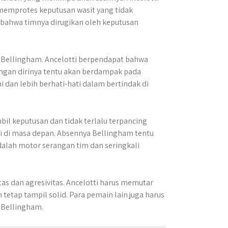
memprotes keputusan wasit yang tidak
 bahwa timnya dirugikan oleh keputusan
 Bellingham. Ancelotti berpendapat bahwa
angan dirinya tentu akan berdampak pada
ni dan lebih berhati-hati dalam bertindak di
bil keputusan dan tidak terlalu terpancing
agi di masa depan. Absennya Bellingham tentu
adalah motor serangan tim dan seringkali
tas dan agresivitas. Ancelotti harus memutar
etap tampil solid. Para pemain lain juga harus
 Bellingham.