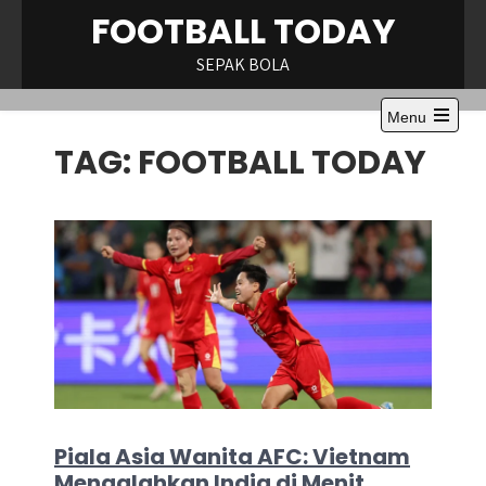
Skip
FOOTBALL TODAY
to
content
SEPAK BOLA
Menu
Open
TAG:
FOOTBALL TODAY
the
main
menu
Piala Asia Wanita AFC: Vietnam
Mengalahkan India di Menit