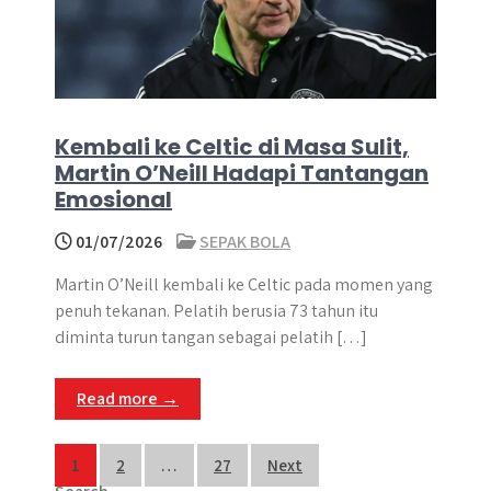
Kembali ke Celtic di Masa Sulit,
Martin O’Neill Hadapi Tantangan
Emosional
01/07/2026
SEPAK BOLA
Martin O’Neill kembali ke Celtic pada momen yang
penuh tekanan. Pelatih berusia 73 tahun itu
diminta turun tangan sebagai pelatih […]
Read more →
Posts
1
2
…
27
Next