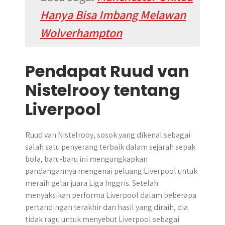
Hanya Bisa Imbang Melawan
Wolverhampton
Pendapat Ruud van
Nistelrooy tentang
Liverpool
Ruud van Nistelrooy, sosok yang dikenal sebagai
salah satu penyerang terbaik dalam sejarah sepak
bola, baru-baru ini mengungkapkan
pandangannya mengenai peluang Liverpool untuk
meraih gelar juara Liga Inggris. Setelah
menyaksikan performa Liverpool dalam beberapa
pertandingan terakhir dan hasil yang diraih, dia
tidak ragu untuk menyebut Liverpool sebagai