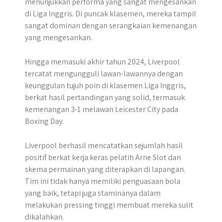
menunjukkan performa yang sangat mengesankan
di Liga Inggris. Di puncak klasemen, mereka tampil
sangat dominan dengan serangkaian kemenangan
yang mengesankan.
Hingga memasuki akhir tahun 2024, Liverpool
tercatat mengungguli lawan-lawannya dengan
keunggulan tujuh poin di klasemen Liga Inggris,
berkat hasil pertandingan yang solid, termasuk
kemenangan 3-1 melawan Leicester City pada
Boxing Day.
Liverpool berhasil mencatatkan sejumlah hasil
positif berkat kerja keras pelatih Arne Slot dan
skema permainan yang diterapkan di lapangan.
Tim ini tidak hanya memiliki penguasaan bola
yang baik, tetapi juga staminanya dalam
melakukan pressing tinggi membuat mereka sulit
dikalahkan.