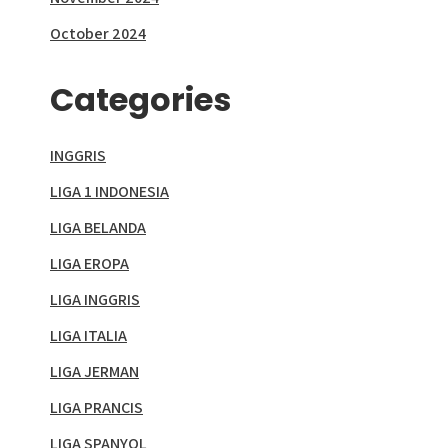
October 2024
Categories
INGGRIS
LIGA 1 INDONESIA
LIGA BELANDA
LIGA EROPA
LIGA INGGRIS
LIGA ITALIA
LIGA JERMAN
LIGA PRANCIS
LIGA SPANYOL