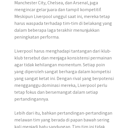
Manchester City, Chelsea, dan Arsenal, juga
mengincar gelar juara dan tampil kompetitif.
Meskipun Liverpool unggul saat ini, mereka tetap
harus waspada terhadap tim-tim di belakang yang
dalam beberapa laga terakhir menunjukkan
peningkatan performa.
Liverpool harus menghadapi tantangan dari klub-
klub tersebut dan menjaga konsistensi permainan
agar tidak kehilangan momentum. Setiap poin
yang diperoleh sangat berharga dalam kompetisi
yang sangat ketat ini. Dengan rival yang berpotensi
mengganggu dominasi mereka, Liverpool perlu
tetap fokus dan bersemangat dalam setiap
pertandingannya.
Lebih dari itu, bahkan pertandingan-pertandingan
melawan tim yang berada di papan bawah sering
kali menjadi batu sandungan. Tim-tim ini tidak