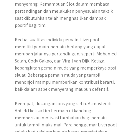
menyerang. Kemampuan Slot dalam membaca
pertandingan dan melakukan penyesuaian taktik
saat dibutuhkan telah menghasilkan dampak
positif bagi tim.
Kedua, kualitas individu pemain. Liverpool
memiliki pemain-pemain bintang yang dapat
merubah jalannya pertandingan, seperti Mohamed
Salah, Cody Gakpo, dan Virgil van Dijk. Ketiga,
kebangkitan pemain muda yang memperkaya opsi
skuat. Beberapa pemain muda yang tampil
menonjol mampu memberikan kontribusi berarti,
baik dalam aspek menyerang maupun defensif.
Keempat, dukungan fans yang setia. Atmosfer di
Anfield ketika tim bermain di kandang
memberikan motivasi tambahan bagi pemain
untuk tampil maksimal. Para penggemar Liverpool
selalu hadir dalam jumlah besar, menciptakan