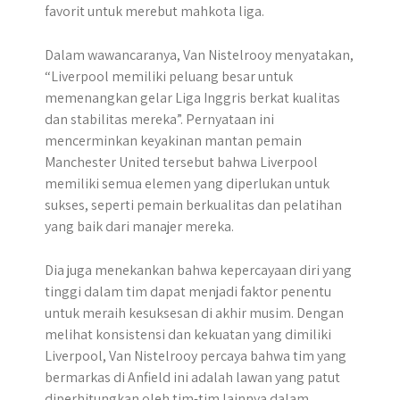
favorit untuk merebut mahkota liga.
Dalam wawancaranya, Van Nistelrooy menyatakan,
“Liverpool memiliki peluang besar untuk
memenangkan gelar Liga Inggris berkat kualitas
dan stabilitas mereka”. Pernyataan ini
mencerminkan keyakinan mantan pemain
Manchester United tersebut bahwa Liverpool
memiliki semua elemen yang diperlukan untuk
sukses, seperti pemain berkualitas dan pelatihan
yang baik dari manajer mereka.
Dia juga menekankan bahwa kepercayaan diri yang
tinggi dalam tim dapat menjadi faktor penentu
untuk meraih kesuksesan di akhir musim. Dengan
melihat konsistensi dan kekuatan yang dimiliki
Liverpool, Van Nistelrooy percaya bahwa tim yang
bermarkas di Anfield ini adalah lawan yang patut
diperhitungkan oleh tim-tim lainnya dalam