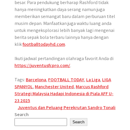
besar. Para pendukung berharap Rashford tidak
hanya meningkatkan daya serang namun juga
memberikan semangat baru dalam perburuan titel
musim depan. Manfaatkan juga waktu luang anda
untuk mengeksplorasi lebih banyak lagi mengenai
berita sepak bola terbaru lainnya hanya dengan
klik
footballtodayhd.com
.
Ikuti jadwal pertandingan olahraga favorit Anda di
https://juventusfcpro.com/
.
Tags:
Barcelona
,
FOOTBALL TODAY
,
La Liga
,
LIGA
SPANYOL
,
Manchester United
,
Marcus Rashford
Post
Strategi Malaysia Hadapi Indonesia di Piala AFF U-
23 2025
navigation
Juventus dan Peluang Perekrutan Sandro Tonali
Search
Search