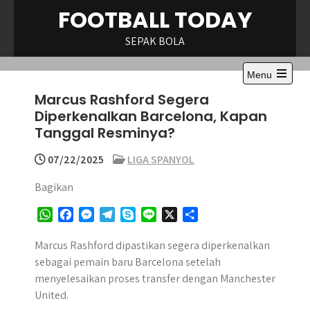
Skip
FOOTBALL TODAY
to
content
SEPAK BOLA
Menu
Open
Marcus Rashford Segera
the
main
Diperkenalkan Barcelona, Kapan
menu
Tanggal Resminya?
07/22/2025
LIGA SPANYOL
Bagikan
W
F
M
T
S
L
X
S
h
a
e
e
k
i
h
a
c
s
l
y
n
a
Marcus Rashford dipastikan segera diperkenalkan
t
e
s
e
p
e
r
sebagai pemain baru Barcelona setelah
s
b
e
g
e
e
menyelesaikan proses transfer dengan Manchester
A
o
n
r
United.
p
o
g
a