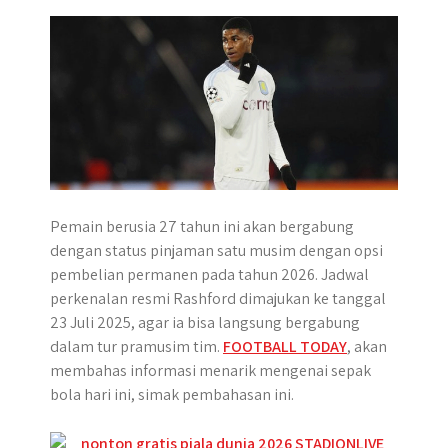
p
k
e
m
r
Pemain berusia 27 tahun ini akan bergabung
dengan status pinjaman satu musim dengan opsi
pembelian permanen pada tahun 2026. Jadwal
perkenalan resmi Rashford dimajukan ke tanggal
23 Juli 2025, agar ia bisa langsung bergabung
dalam tur pramusim tim.
FOOTBALL TODAY
, akan
membahas informasi menarik mengenai sepak
bola hari ini, simak pembahasan ini.