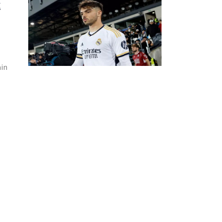
k
ain