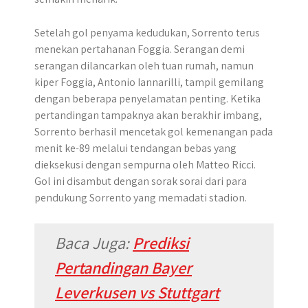
Setelah gol penyama kedudukan, Sorrento terus
menekan pertahanan Foggia. Serangan demi
serangan dilancarkan oleh tuan rumah, namun
kiper Foggia, Antonio Iannarilli, tampil gemilang
dengan beberapa penyelamatan penting. Ketika
pertandingan tampaknya akan berakhir imbang,
Sorrento berhasil mencetak gol kemenangan pada
menit ke-89 melalui tendangan bebas yang
dieksekusi dengan sempurna oleh Matteo Ricci.
Gol ini disambut dengan sorak sorai dari para
pendukung Sorrento yang memadati stadion.
Baca Juga:
Prediksi
Pertandingan Bayer
Leverkusen vs Stuttgart