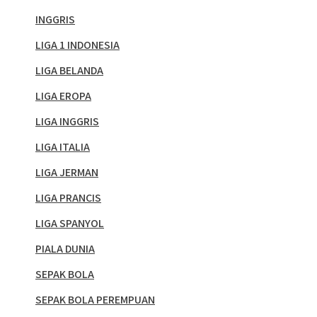
INGGRIS
LIGA 1 INDONESIA
LIGA BELANDA
LIGA EROPA
LIGA INGGRIS
LIGA ITALIA
LIGA JERMAN
LIGA PRANCIS
LIGA SPANYOL
PIALA DUNIA
SEPAK BOLA
SEPAK BOLA PEREMPUAN