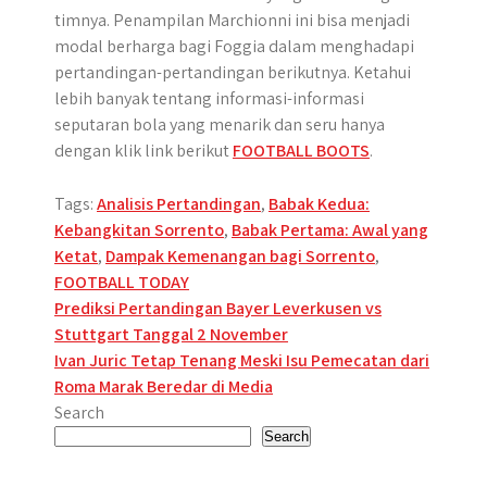
timnya. Penampilan Marchionni ini bisa menjadi
modal berharga bagi Foggia dalam menghadapi
pertandingan-pertandingan berikutnya. Ketahui
lebih banyak tentang informasi-informasi
seputaran bola yang menarik dan seru hanya
dengan klik link berikut
FOOTBALL BOOTS
.
Tags:
Analisis Pertandingan
,
Babak Kedua:
Kebangkitan Sorrento
,
Babak Pertama: Awal yang
Ketat
,
Dampak Kemenangan bagi Sorrento
,
FOOTBALL TODAY
Post
Prediksi Pertandingan Bayer Leverkusen vs
Stuttgart Tanggal 2 November
navigation
​Ivan Juric Tetap Tenang Meski Isu Pemecatan dari
Roma Marak Beredar di Media
Search
Search