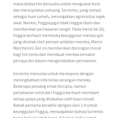
mana kedua tim berusaha untuk menguasai bola
dan menciptakan peluang. Sorrento, yang tampil
sebagai tuan rumah, menunjukkan agresivitas sejak
awal. Namun, Foggia juga tidak tinggal diam dan
memberikan perlawanan sengit. Pada menit ke-20,
Foggia berhasil membuka keunggulan melalui gol
yang dicetak oleh pemain andalan mereka, Marco
Marchionni. Gol ini memberikan dorongan moral
bagi tim tamu dan membuat mereka semakin
percaya diri dalam mengendalikan permainan.
Sorrento mencoba untuk merespons dengan
meningkatkan intensitas serangan mereka.
Beberapa peluang emas tercipta, namun
pertahanan solid dari Foggia berhasil meredam
setiap upaya yang dilakukan oleh tuan rumah.
Babak pertama berakhir dengan skor 1-0 untuk
keunggulan Foggia, menunjukkan bahwa Sorrento
harus bekerja lebih keras di babak kedua untuk