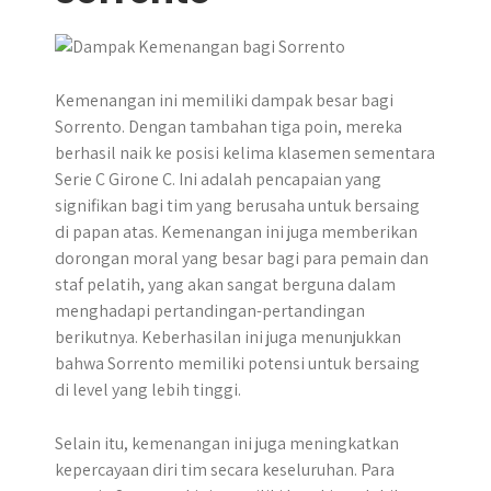
Kemenangan ini memiliki dampak besar bagi
Sorrento. Dengan tambahan tiga poin, mereka
berhasil naik ke posisi kelima klasemen sementara
Serie C Girone C. Ini adalah pencapaian yang
signifikan bagi tim yang berusaha untuk bersaing
di papan atas. Kemenangan ini juga memberikan
dorongan moral yang besar bagi para pemain dan
staf pelatih, yang akan sangat berguna dalam
menghadapi pertandingan-pertandingan
berikutnya. Keberhasilan ini juga menunjukkan
bahwa Sorrento memiliki potensi untuk bersaing
di level yang lebih tinggi.
Selain itu, kemenangan ini juga meningkatkan
kepercayaan diri tim secara keseluruhan. Para