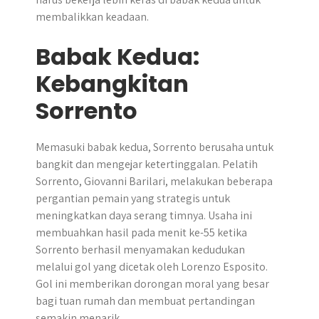
membalikkan keadaan.
Babak Kedua:
Kebangkitan
Sorrento
Memasuki babak kedua, Sorrento berusaha untuk
bangkit dan mengejar ketertinggalan. Pelatih
Sorrento, Giovanni Barilari, melakukan beberapa
pergantian pemain yang strategis untuk
meningkatkan daya serang timnya. Usaha ini
membuahkan hasil pada menit ke-55 ketika
Sorrento berhasil menyamakan kedudukan
melalui gol yang dicetak oleh Lorenzo Esposito.
Gol ini memberikan dorongan moral yang besar
bagi tuan rumah dan membuat pertandingan
semakin menarik.