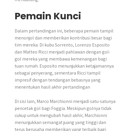
Pemain Kunci
Dalam pertandingan ini, beberapa pemain tampil
menonjol dan memberikan kontribusi besar bagi
tim mereka. Di kubu Sorrento, Lorenzo Esposito
dan Matteo Ricci menjadi pahlawan dengan gol-
gol mereka yang membawa kemenangan bagi
tuan rumah. Esposito menunjukkan ketajamannya
sebagai penyerang, sementara Ricci tampil
impresif dengan tendangan bebasnya yang
menentukan hasil akhir pertandingan
Di sisi lain, Marco Marchionni menjadi satu-satunya
pencetak gol bagi Foggia. Meskipun golnya tidak
cukup untuk mengubah hasil akhir, Marchionni
menunjukkan semangat juang yang tinggi dan
terus berusaha memberikan yang terbaik bagi