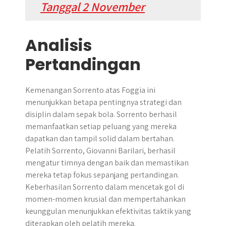
Tanggal 2 November
Analisis
Pertandingan
Kemenangan Sorrento atas Foggia ini
menunjukkan betapa pentingnya strategi dan
disiplin dalam sepak bola. Sorrento berhasil
memanfaatkan setiap peluang yang mereka
dapatkan dan tampil solid dalam bertahan.
Pelatih Sorrento, Giovanni Barilari, berhasil
mengatur timnya dengan baik dan memastikan
mereka tetap fokus sepanjang pertandingan.
Keberhasilan Sorrento dalam mencetak gol di
momen-momen krusial dan mempertahankan
keunggulan menunjukkan efektivitas taktik yang
diterapkan oleh pelatih mereka.