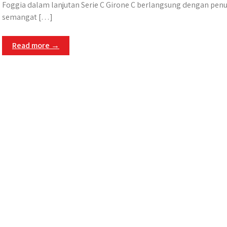
Foggia dalam lanjutan Serie C Girone C berlangsung dengan pen
semangat […]
Read more →