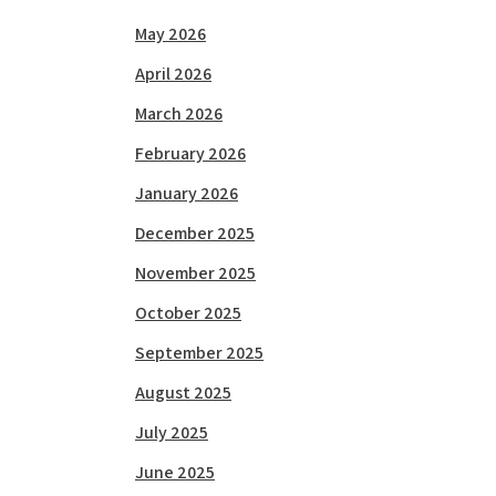
May 2026
April 2026
March 2026
February 2026
January 2026
December 2025
November 2025
October 2025
September 2025
August 2025
July 2025
June 2025