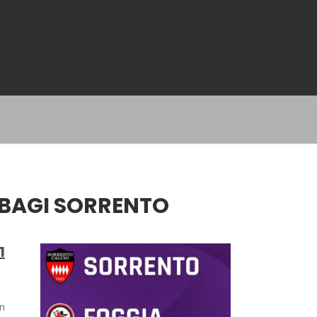
BAGI SORRENTO
1
n