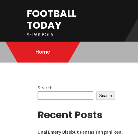
Skip
FOOTBALL
to
content
TODAY
SEPAK BOLA
Home
Search
Search
Recent Posts
Unai Emery Disebut Pantas Tangani Real