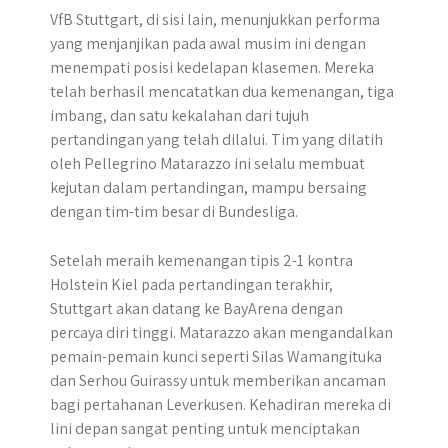
VfB Stuttgart, di sisi lain, menunjukkan performa
yang menjanjikan pada awal musim ini dengan
menempati posisi kedelapan klasemen. Mereka
telah berhasil mencatatkan dua kemenangan, tiga
imbang, dan satu kekalahan dari tujuh
pertandingan yang telah dilalui. Tim yang dilatih
oleh Pellegrino Matarazzo ini selalu membuat
kejutan dalam pertandingan, mampu bersaing
dengan tim-tim besar di Bundesliga.
Setelah meraih kemenangan tipis 2-1 kontra
Holstein Kiel pada pertandingan terakhir,
Stuttgart akan datang ke BayArena dengan
percaya diri tinggi. Matarazzo akan mengandalkan
pemain-pemain kunci seperti Silas Wamangituka
dan Serhou Guirassy untuk memberikan ancaman
bagi pertahanan Leverkusen. Kehadiran mereka di
lini depan sangat penting untuk menciptakan