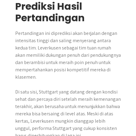
Prediksi Hasil
Pertandingan
Pertandingan ini diprediksi akan berjalan dengan
intensitas tinggi dan saling menyerang antara
kedua tim. Leverkusen sebagai tim tuan rumah
akan memiliki dukungan penuh dari pendukungnya
dan berambisi untuk meraih poin penuh untuk
mempertahankan posisi kompetitif mereka di
klasemen.
Di satu sisi, Stuttgart yang datang dengan kondisi
sehat dan percaya diri setelah meraih kemenangan
terakhir, akan berusaha untuk menunjukkan bahwa
mereka bisa bersaing di level atas. Meski di atas
kertas, Leverkusen mungkin dianggap lebih
unggul, performa Stuttgart yang cukup konsisten
harus diperhitungkan di laga ini.