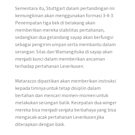
Sementara itu, Stuttgart dalam pertandingan ini
kemungkinan akan menggunakan formasi 3-4-3.
Penempatan tiga bek di belakang akan
memberikan mereka stabilitas pertahanan,
sedangkan dua gelandang sayap akan berfungsi
sebagai pengirim umpan serta membantu dalam
serangan. Silas dan Wamangituka di sayap akan
menjadi kunci dalam memberikan ancaman
terhadap pertahanan Leverkusen.
Matarazzo dipastikan akan memberikan instruksi
kepada timnya untuk tetap disiplin dalam
bertahan dan mencari momen-momen untuk
melakukan serangan balik. Kecepatan dua winger
mereka bisa menjadi senjata berbahaya yang bisa
mengacak-acak pertahanan Leverkusen jika
diterapkan dengan baik.