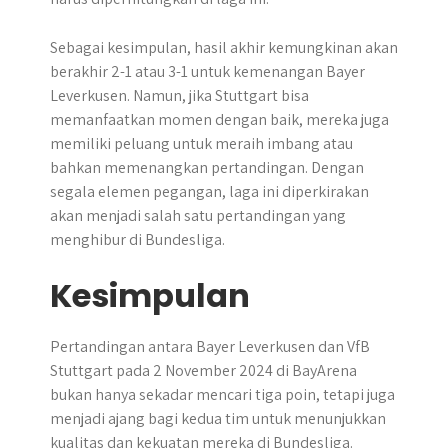
​Sebagai kesimpulan, hasil akhir kemungkinan akan
berakhir 2-1 atau 3-1 untuk kemenangan Bayer
Leverkusen.​ Namun, jika Stuttgart bisa
memanfaatkan momen dengan baik, mereka juga
memiliki peluang untuk meraih imbang atau
bahkan memenangkan pertandingan. Dengan
segala elemen pegangan, laga ini diperkirakan
akan menjadi salah satu pertandingan yang
menghibur di Bundesliga.
Kesimpulan
Pertandingan antara Bayer Leverkusen dan VfB
Stuttgart pada 2 November 2024 di BayArena
bukan hanya sekadar mencari tiga poin, tetapi juga
menjadi ajang bagi kedua tim untuk menunjukkan
kualitas dan kekuatan mereka di Bundesliga.