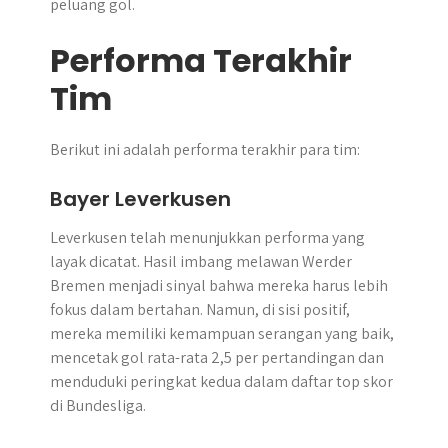
peluang gol.
Performa Terakhir
Tim
Berikut ini adalah performa terakhir para tim:
Bayer Leverkusen
Leverkusen telah menunjukkan performa yang
layak dicatat. Hasil imbang melawan Werder
Bremen menjadi sinyal bahwa mereka harus lebih
fokus dalam bertahan. Namun, di sisi positif,
mereka memiliki kemampuan serangan yang baik,
mencetak gol rata-rata 2,5 per pertandingan dan
menduduki peringkat kedua dalam daftar top skor
di Bundesliga.