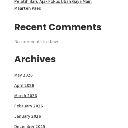
Pelatih Baru Ajax Fokus Ubah Gaya Main
Maarten Paes
Recent Comments
No comments to show.
Archives
May 2026
April 2026
March 2026
February 2026
January 2026
December 2025