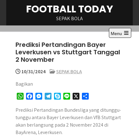
Skip
FOOTBALL TODAY
to
content
SEPAK BOLA
Menu
Open
Prediksi Pertandingan Bayer
the
main
Leverkusen vs Stuttgart Tanggal
menu
2 November
10/31/2024
SEPAK BOLA
Bagikan
W
F
M
T
S
L
X
S
h
a
e
e
k
i
h
a
c
s
l
y
n
a
Prediksi Pertandingan Bundesliga yang ditunggu-
t
e
s
e
p
e
r
tunggu antara Bayer Leverkusen dan VfB Stuttgart
s
b
e
g
e
e
akan berlangsung pada 2 November 2024 di
A
o
n
r
BayArena, Leverkusen.
p
o
g
a