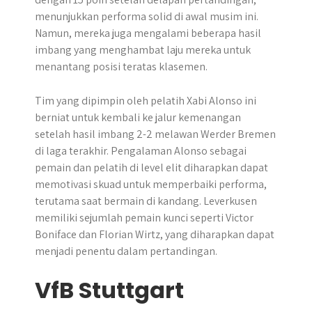
menunjukkan performa solid di awal musim ini.
Namun, mereka juga mengalami beberapa hasil
imbang yang menghambat laju mereka untuk
menantang posisi teratas klasemen.
Tim yang dipimpin oleh pelatih Xabi Alonso ini
berniat untuk kembali ke jalur kemenangan
setelah hasil imbang 2-2 melawan Werder Bremen
di laga terakhir. Pengalaman Alonso sebagai
pemain dan pelatih di level elit diharapkan dapat
memotivasi skuad untuk memperbaiki performa,
terutama saat bermain di kandang. Leverkusen
memiliki sejumlah pemain kunci seperti Victor
Boniface dan Florian Wirtz, yang diharapkan dapat
menjadi penentu dalam pertandingan.
VfB Stuttgart