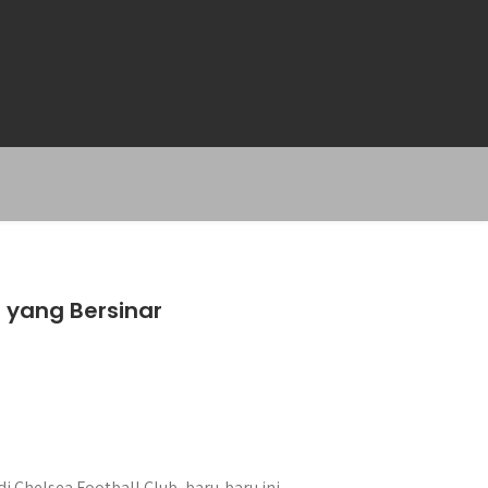
 yang Bersinar
i Chelsea Football Club, baru-baru ini