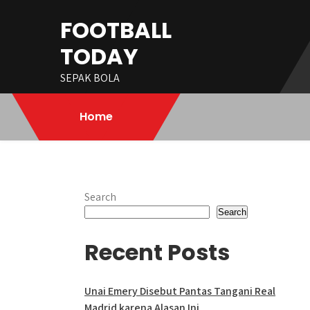
Skip
FOOTBALL
to
content
TODAY
SEPAK BOLA
Home
Search
Search
Recent Posts
Unai Emery Disebut Pantas Tangani Real
Madrid karena Alasan Ini