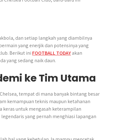
akbola, dan setiap langkah yang diambilnya
ermain yang enerjik dan potensinya yang
ub. Berikut ini
FOOTBALL TODAY
akan
da yang sedang naik daun.
ademi ke Tim Utama
Chelsea, tempat di mana banyak bintang besar
k dalam kemampuan teknis maupun ketahanan
a keras untuk mengasah keterampilan
la legendaris yang pernah menghiasi lapangan
lah hal yang kebetulan. Ia mampu mencetak