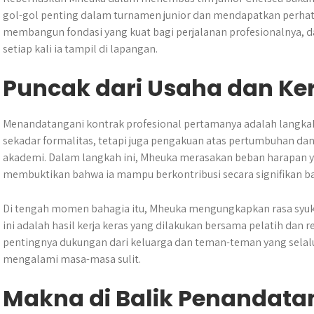
gol-gol penting dalam turnamen junior dan mendapatkan perha
membangun fondasi yang kuat bagi perjalanan profesionalnya, 
setiap kali ia tampil di lapangan.
Puncak dari Usaha dan Ker
Menandatangani kontrak profesional pertamanya adalah langka
sekadar formalitas, tetapi juga pengakuan atas pertumbuhan da
akademi. Dalam langkah ini, Mheuka merasakan beban harapan ya
membuktikan bahwa ia mampu berkontribusi secara signifikan ba
Di tengah momen bahagia itu, Mheuka mengungkapkan rasa syu
ini adalah hasil kerja keras yang dilakukan bersama pelatih dan 
pentingnya dukungan dari keluarga dan teman-teman yang selalu
mengalami masa-masa sulit.
Makna di Balik Penandat