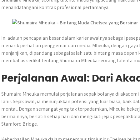
t
e
s
e
p
e
r
menandatangani kontrak profesional pertamanya.
s
b
e
g
e
e
A
o
n
r
p
o
g
a
p
k
e
m
Ini adalah pencapaian besar dalam karier awalnya sebagai pesep
r
menarik perhatian penggemar dan media. Mheuka, dengan gaya b
menjanjikan, dipandang sebagai salah satu bintang masa depan kl
membahas sedikit tentang Shumaira Mheuka seorang talenta mu
Perjalanan Awal: Dari Ak
Shumaira Mheuka memulai perjalanan sepak bolanya di akademi 
lahir. Sejak awal, ia menunjukkan potensi yang luar biasa, bai
mental. Dengan semangat yang tak terpadamkan, Mheuka bekerj
bermainnya, berlatih setiap hari dan mengikuti jejak pesepakbo
Stamford Bridge.
Keberhasilan Mheuka dalam menembus tim junior Chelsea bukan