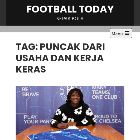
Skip
FOOTBALL TODAY
to
content
SEPAK BOLA
Menu
Open
TAG:
PUNCAK DARI
the
main
menu
USAHA DAN KERJA
KERAS