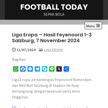
Skip
FOOTBALL TODAY
to
content
SEPAK BOLA
Menu
Open
Liga Eropa – Hasil Feyenoord 1-3
the
main
Salzburg, 7 November 2024
menu
11/07/2024
LIGA EROPA
Bagikan
W
F
M
T
S
L
X
S
h
a
e
e
k
i
h
a
c
s
l
y
n
a
Liga Eropa, pertandingan Feyenoord Rotterdam
t
e
s
e
p
e
r
dan Red Bull Salzburg di Stadion De Kuip
s
b
e
g
e
e
berlangsung dengan keseruan serta tensi
A
o
n
r
tingginya.
p
o
g
a
p
k
e
m