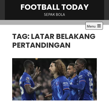
Skip
FOOTBALL TODAY
to
content
SEPAK BOLA
Menu
Open
TAG:
LATAR BELAKANG
the
main
menu
PERTANDINGAN