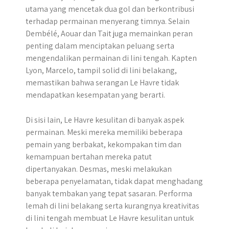
utama yang mencetak dua gol dan berkontribusi
terhadap permainan menyerang timnya. Selain
Dembélé, Aouar dan Tait juga memainkan peran
penting dalam menciptakan peluang serta
mengendalikan permainan di lini tengah. Kapten
Lyon, Marcelo, tampil solid di lini belakang,
memastikan bahwa serangan Le Havre tidak
mendapatkan kesempatan yang berarti.
Di sisi lain, Le Havre kesulitan di banyak aspek
permainan. Meski mereka memiliki beberapa
pemain yang berbakat, kekompakan tim dan
kemampuan bertahan mereka patut
dipertanyakan. Desmas, meski melakukan
beberapa penyelamatan, tidak dapat menghadang
banyak tembakan yang tepat sasaran. Performa
lemah di lini belakang serta kurangnya kreativitas
di lini tengah membuat Le Havre kesulitan untuk