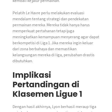
kembali ke jalur permainan.
Pelatih Le Havre perlu melakukan evaluasi
mendalam tentang strategi dan pendekatan
permainan mereka. Mereka tidak hanya harus
memperkuat pertahanan tetapi juga
meningkatkan kemampuan menyerang agar dapat
berkompetisi di Liga 1. Jika mereka ingin keluar
dari zona berbahaya dan memastikan
kelangsungan mereka di liga, perubahan drastis
dibutuhkan.
Implikasi
Pertandingan di
Klasemen Ligue 1
Dengan hasil akhirnya, Lyon berhasil meraup tiga