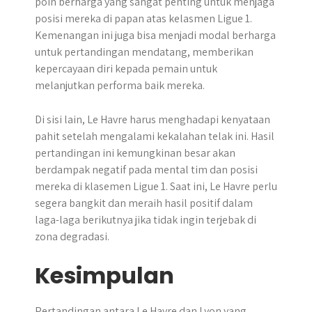
poin berharga yang sangat penting untuk menjaga
posisi mereka di papan atas kelasmen Ligue 1.
Kemenangan ini juga bisa menjadi modal berharga
untuk pertandingan mendatang, memberikan
kepercayaan diri kepada pemain untuk
melanjutkan performa baik mereka.
Di sisi lain, Le Havre harus menghadapi kenyataan
pahit setelah mengalami kekalahan telak ini. Hasil
pertandingan ini kemungkinan besar akan
berdampak negatif pada mental tim dan posisi
mereka di klasemen Ligue 1. Saat ini, Le Havre perlu
segera bangkit dan meraih hasil positif dalam
laga-laga berikutnya jika tidak ingin terjebak di
zona degradasi.
Kesimpulan
Pertandingan antara Le Havre dan Lyon yang