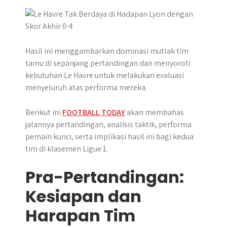
p
k
e
m
r
Hasil ini menggambarkan dominasi mutlak tim
tamu di sepanjang pertandingan dan menyoroti
kebutuhan Le Havre untuk melakukan evaluasi
menyeluruh atas performa mereka.
Berikut ini
FOOTBALL TODAY
akan membahas
jalannya pertandingan, analisis taktik, performa
pemain kunci, serta implikasi hasil ini bagi kedua
tim di klasemen Ligue 1.
Pra-Pertandingan:
Kesiapan dan
Harapan Tim