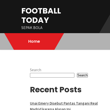
Skip
FOOTBALL
to
content
TODAY
SEPAK BOLA
Home
Search
Search
Recent Posts
Unai Emery Disebut Pantas Tangani Real
Madrid karena Alasan Ini