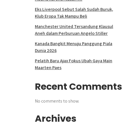
Eks Liverpool Sebut Salah Sudah Buruk,
Klub Eropa Tak Mampu Beli
Manchester United Tersandung Klausul
Aneh dalam Perburuan Angelo Stiller
Kanada Bangkit Menuju Panggung Piala
Dunia 2026
Pelatih Baru Ajax Fokus Ubah Gaya Main
Maarten Paes
Recent Comments
No comments to show.
Archives