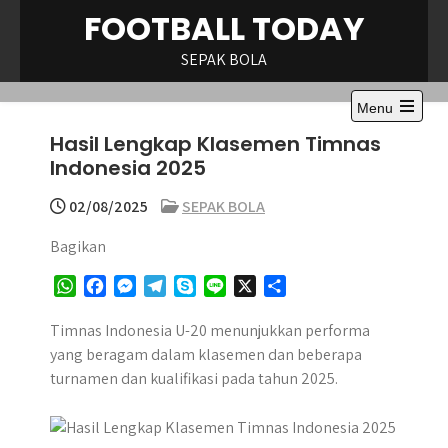
Skip
FOOTBALL TODAY
to
content
SEPAK BOLA
Menu
Hasil Lengkap Klasemen Timnas
Indonesia 2025
02/08/2025
SEPAK BOLA
Bagikan
W
F
M
T
S
L
X
S
h
a
e
e
k
i
h
a
c
s
l
y
n
a
Timnas Indonesia U-20 menunjukkan performa
t
e
s
e
p
e
r
yang beragam dalam klasemen dan beberapa
s
b
e
g
e
e
turnamen dan kualifikasi pada tahun 2025.
A
o
n
r
p
o
g
a
p
k
e
m