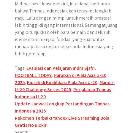
Melihat hasil klasemen ini, kita dapat berharap
bahwa Timnas Indonesia akan terus melangkah
maju. Lalu dengan mimpi untuk meraih prestasi
lebih tinggi di ajang internasional. Semangat juang
yang ditunjukkan oleh para pemain dan seluruh
elemen tim menjadi fondasi yang kuat untuk
menatap masa depan sepak bola Indonesia yang
lebih gemilang.
Tags:
Evaluasi dan Pelajaran Indra Sjafri
,
FOOTBALL TODAY
,
Harapan di Piala Asia U-20
2025
,
Kiprah di Kualifikasi Piala Asia U-20
,
Mandiri
U-20 Challenge Series 2025
,
Perjalanan Timnas
Indonesia U-20
Post
Update Jadwal Lengkap Pertandingan Timnas
Indonesia 2025
navigation
Rekomen Terbaik! Yandex Live Streaming Bola
Gratis No Blokir
Search