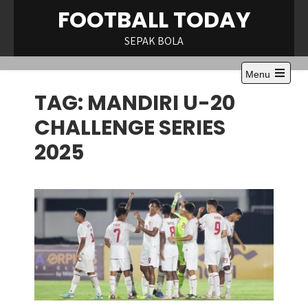
Skip
FOOTBALL TODAY
to
content
SEPAK BOLA
Menu
Open
TAG:
MANDIRI U-20
the
main
menu
CHALLENGE SERIES
2025