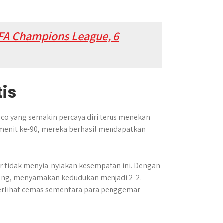
EFA Champions League, 6
is
co yang semakin percaya diri terus menekan
menit ke-90, mereka berhasil mendapatkan
r tidak menyia-nyiakan kesempatan ini. Dengan
wang, menyamakan kedudukan menjadi 2-2.
terlihat cemas sementara para penggemar