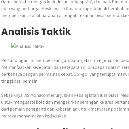
Game berakhir dengan kedudukan imbang 2-2, dan baik Dinamo
poin yang berharga. Meski posisi Dinamo Zagreb tidak berubah men
memberikan sedikit harapan di tengah tekanan besar setelah ke
Analisis Taktik
Pertandingan ini memberikan gambaran jelas mengenai pendeka
memanfaatkan kecepatan dan ketepatan di lini depan dalam sera
berbahaya dengan permainan cepat. Gol-gol yang tercipta menun
tinggi dari pemain.
Sebaliknya, AS Monaco menunjukkan kebangkitan luar biasa. Mesk
untuk menguasai bola dan mengalirkan serangan ke area pertah
dari pemain pengganti dan keberanian untuk menyerang dalam si
mereka menyamakan kedudukan.