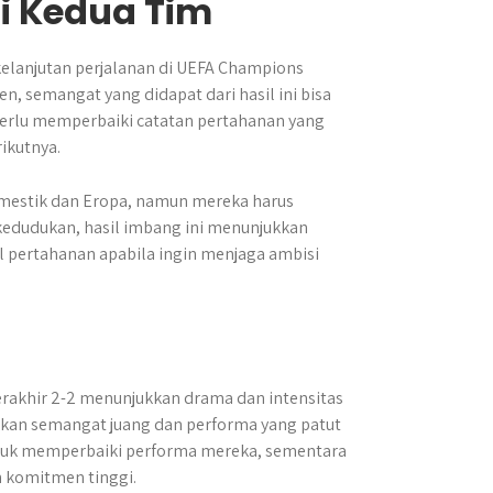
i Kedua Tim
kelanjutan perjalanan di UEFA Champions
n, semangat yang didapat dari hasil ini bisa
perlu memperbaiki catatan pertahanan yang
ikutnya.
domestik dan Eropa, namun mereka harus
kedudukan, hasil imbang ini menunjukkan
pertahanan apabila ingin menjaga ambisi
rakhir 2-2 menunjukkan drama dan intensitas
kan semangat juang dan performa yang patut
ntuk memperbaiki performa mereka, sementara
n komitmen tinggi.