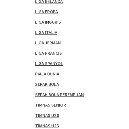
LIGA BELANDA
LIGA EROPA
LIGA INGGRIS
LIGA ITALIA
LIGA JERMAN
LIGA PRANCIS
LIGA SPANYOL
PIALA DUNIA
SEPAK BOLA
SEPAK BOLA PEREMPUAN
TIMNAS SENIOR
TIMNAS U20
TIMNAS U23