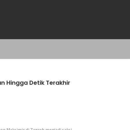
 Hingga Detik Terakhir
on Maksimir di Zagreb menjadi saksi