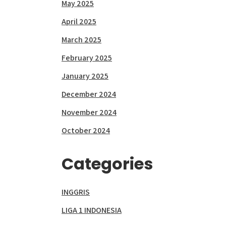
May 2025
April 2025
March 2025
February 2025
January 2025
December 2024
November 2024
October 2024
Categories
INGGRIS
LIGA 1 INDONESIA