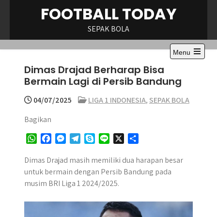
Skip
FOOTBALL TODAY
to
content
SEPAK BOLA
Menu
Open
Dimas Drajad Berharap Bisa
the
main
Bermain Lagi di Persib Bandung
menu
04/07/2025
LIGA 1 INDONESIA
,
SEPAK BOLA
Bagikan
W
F
M
T
S
L
X
S
h
a
e
e
k
i
h
a
c
s
l
y
n
a
Dimas Drajad masih memiliki dua harapan besar
t
e
s
e
p
e
r
untuk bermain dengan Persib Bandung pada
s
b
e
g
e
e
musim BRI Liga 1 2024/2025.
A
o
n
r
p
o
g
a
p
k
e
m