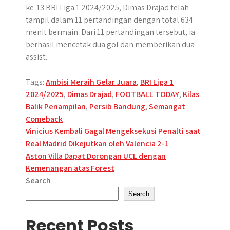
ke-13 BRI Liga 1 2024/2025, Dimas Drajad telah
tampil dalam 11 pertandingan dengan total 634
menit bermain. Dari 11 pertandingan tersebut, ia
berhasil mencetak dua gol dan memberikan dua
assist.
Tags:
Ambisi Meraih Gelar Juara
,
BRI Liga 1
2024/2025
,
Dimas Drajad
,
FOOTBALL TODAY
,
Kilas
Balik Penampilan
,
Persib Bandung
,
Semangat
Comeback
Post
Vinicius Kembali Gagal Mengeksekusi Penalti saat
Real Madrid Dikejutkan oleh Valencia 2-1
navigation
Aston Villa Dapat Dorongan UCL dengan
Kemenangan atas Forest
Search
Search
Recent Posts