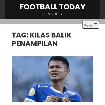
Skip
FOOTBALL TODAY
to
content
SEPAK BOLA
Menu
Open
TAG:
KILAS BALIK
the
main
menu
PENAMPILAN