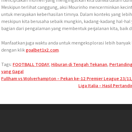
menciptakan momen yang mengingatkan kita bahwa dalam dunia o
Meskipun terlihat canggung, aksi Mourinho mencerminkan keci
untuk merayakan keberhasilan timnya. Dalam konteks yang lebih l
meskipun kita berusaha sebaik mungkin, kadang-kadang hal-hal y
bagian dari pengalaman yang membentuk perjalanan kita, baik d
Manfaatkan juga waktu anda untuk mengeksplorasi lebih banyak l
dengan klik
goalbet1x2.com
.
Tags:
FOOTBALL TODAY
,
Hiburan di Tengah Tekanan
,
Pertanding
yang Gagal
Post
Fullham vs Wolverhampton – Pekan ke-12 Premier League 23/11
Liga Italia – Hasil Pertan
navigation