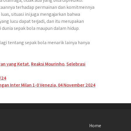
lahraga, tidak ada yang bisa diprediksi.
ntaannya terhadap permainan dan komitmennya
uas, situasi ini juga mengajarkan bahwa
ang lucu dapat terjadi, dan itu merupakan
i dunia sepak bola maupun dalam hidup.
agi tentang sepak bola menarik lainya hanya
an yang Ketat
,
Reaksi Mourinho
,
Selebrasi
/24
dingan Inter Milan 1-0 Venezia, 04 November 2024
Home