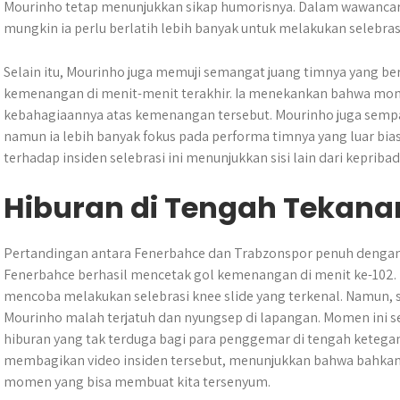
Mourinho tetap menunjukkan sikap humorisnya. Dalam wawancar
mungkin ia perlu berlatih lebih banyak untuk melakukan selebras
Selain itu, Mourinho juga memuji semangat juang timnya yang b
kemenangan di menit-menit terakhir. Ia menekankan bahwa mom
kebahagiaannya atas kemenangan tersebut. Mourinho juga sempat
namun ia lebih banyak fokus pada performa timnya yang luar bia
terhadap insiden selebrasi ini menunjukkan sisi lain dari kepribad
Hiburan di Tengah Tekana
Pertandingan antara Fenerbahce dan Trabzonspor penuh dengan
Fenerbahce berhasil mencetak gol kemenangan di menit ke-102.
mencoba melakukan selebrasi knee slide yang terkenal. Namun, se
Mourinho malah terjatuh dan nyungsep di lapangan. Momen ini se
hiburan yang tak terduga bagi para penggemar di tengah ketega
membagikan video insiden tersebut, menunjukkan bahwa bahkan
momen yang bisa membuat kita tersenyum.