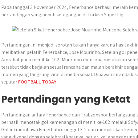
h
a
e
e
k
i
h
a
c
s
l
y
n
a
Pada tanggal 3 November 2024, Fenerbahce berhasil meraih ke
t
e
s
e
p
e
r
pertandingan yang penuh ketegangan di Turkish Süper Lig.
s
b
e
g
e
e
A
o
n
r
p
o
g
a
p
k
e
m
Pertandingan ini menjadi sorotan bukan hanya karena hasil akhi
r
melibatkan pelatih Fenerbahce, Jose Mourinho. Setelah gol pen
Amrabat pada menit ke-102, Mourinho mencoba melakukan selebra
tersebut tidak berjalan sesuai rencana dan malah berakhir deng
momen yang langsung viral di media sosial. Dibawah ini anda bis
seputar
FOOTBALL TODAY
.
Pertandingan yang Ketat
Pertandingan antara Fenerbahce dan Trabzonspor berlangsung 
berhasil mencetak gol kemenangan di menit ke-102 melalui Sofya
Gol ini membawa Fenerbahce unggul 3-2 dan memastikan kemena
yang dikenal dengan selebrasi khasnya, berlari ke lapangan unt