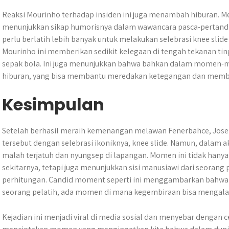
Reaksi Mourinho terhadap insiden ini juga menambah hiburan. Mes
menunjukkan sikap humorisnya dalam wawancara pasca-pertand
perlu berlatih lebih banyak untuk melakukan selebrasi knee slid
Mourinho ini memberikan sedikit kelegaan di tengah tekanan ti
sepak bola. Ini juga menunjukkan bahwa bahkan dalam momen-m
hiburan, yang bisa membantu meredakan ketegangan dan membua
Kesimpulan
Setelah berhasil meraih kemenangan melawan Fenerbahce, Jo
tersebut dengan selebrasi ikoniknya, knee slide. Namun, dalam 
malah terjatuh dan nyungsep di lapangan. Momen ini tidak hany
sekitarnya, tetapi juga menunjukkan sisi manusiawi dari seorang 
perhitungan. Candid moment seperti ini menggambarkan bahwa d
seorang pelatih, ada momen di mana kegembiraan bisa mengala
Kejadian ini menjadi viral di media sosial dan menyebar dengan