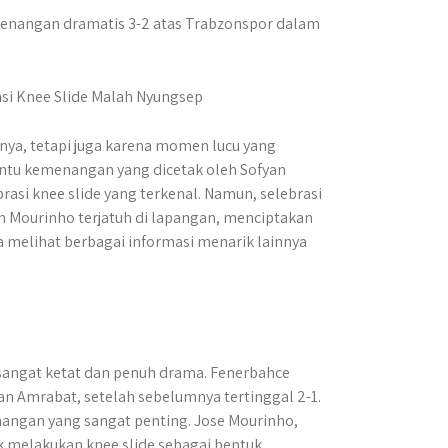
menangan dramatis 3-2 atas Trabzonspor dalam
rnya, tetapi juga karena momen lucu yang
entu kemenangan yang dicetak oleh Sofyan
si knee slide yang terkenal. Namun, selebrasi
an Mourinho terjatuh di lapangan, menciptakan
a melihat berbagai informasi menarik lainnya
sangat ketat dan penuh drama. Fenerbahce
n Amrabat, setelah sebelumnya tertinggal 2-1.
ngan yang sangat penting. Jose Mourinho,
uk melakukan knee slide sebagai bentuk