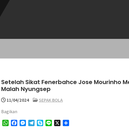
Setelah Sikat Fenerbahce Jose Mourinho M
Malah Nyungsep
11/04/2024
SEPAK BOLA
Bagikan
W
F
M
T
S
L
X
S