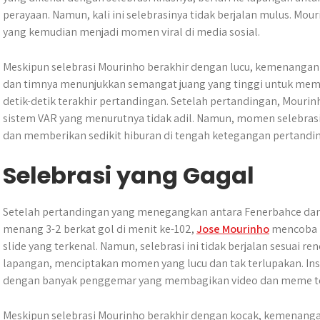
perayaan. Namun, kali ini selebrasinya tidak berjalan mulus. Mou
yang kemudian menjadi momen viral di media sosial.
Meskipun selebrasi Mourinho berakhir dengan lucu, kemenangan i
dan timnya menunjukkan semangat juang yang tinggi untuk me
detik-detik terakhir pertandingan. Setelah pertandingan, Mourin
sistem VAR yang menurutnya tidak adil. Namun, momen selebrasi
dan memberikan sedikit hiburan di tengah ketegangan pertandi
Selebrasi yang Gagal
Setelah pertandingan yang menegangkan antara Fenerbahce dan
menang 3-2 berkat gol di menit ke-102,
Jose Mourinho
mencoba 
slide yang terkenal. Namun, selebrasi ini tidak berjalan sesuai r
lapangan, menciptakan momen yang lucu dan tak terlupakan. Insid
dengan banyak penggemar yang membagikan video dan meme tent
Meskipun selebrasi Mourinho berakhir dengan kocak, kemenangan