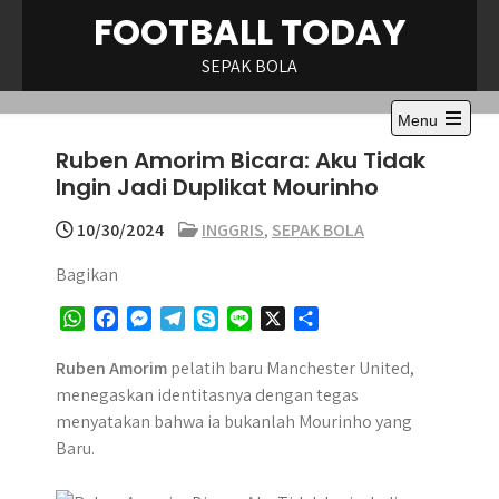
Skip
FOOTBALL TODAY
to
content
SEPAK BOLA
Menu
Open
Ruben Amorim Bicara: Aku Tidak
the
main
Ingin Jadi Duplikat Mourinho
menu
10/30/2024
INGGRIS
,
SEPAK BOLA
Bagikan
W
F
M
T
S
L
X
S
h
a
e
e
k
i
h
a
c
s
l
y
n
a
Ruben Amorim
pelatih baru Manchester United,
t
e
s
e
p
e
r
menegaskan identitasnya dengan tegas
s
b
e
g
e
e
menyatakan bahwa ia bukanlah Mourinho yang
A
o
n
r
Baru.
p
o
g
a
p
k
e
m