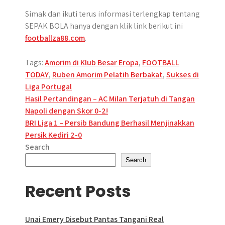
Simak dan ikuti terus informasi terlengkap tentang
SEPAK BOLA hanya dengan klik link berikut ini
footballza88.com
.
Tags:
Amorim di Klub Besar Eropa
,
FOOTBALL
TODAY
,
Ruben Amorim Pelatih Berbakat
,
Sukses di
Liga Portugal
Post
Hasil Pertandingan – AC Milan Terjatuh di Tangan
Napoli dengan Skor 0-2!
navigation
BRI Liga 1 – Persib Bandung Berhasil Menjinakkan
Persik Kediri 2-0
Search
Search
Recent Posts
Unai Emery Disebut Pantas Tangani Real