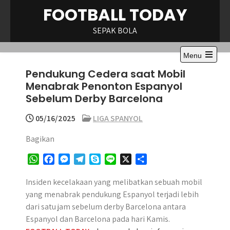
Skip
FOOTBALL TODAY
to
content
SEPAK BOLA
Menu
Open
Pendukung Cedera saat Mobil
the
main
Menabrak Penonton Espanyol
menu
Sebelum Derby Barcelona
05/16/2025
LIGA SPANYOL
Bagikan
W
F
M
T
S
L
X
S
h
a
e
e
k
i
h
a
c
s
l
y
n
a
Insiden kecelakaan yang melibatkan sebuah mobil
t
e
s
e
p
e
r
yang menabrak pendukung Espanyol terjadi lebih
s
b
e
g
e
e
dari satu jam sebelum derby Barcelona antara
A
o
n
r
Espanyol dan Barcelona pada hari Kamis.
p
o
g
a