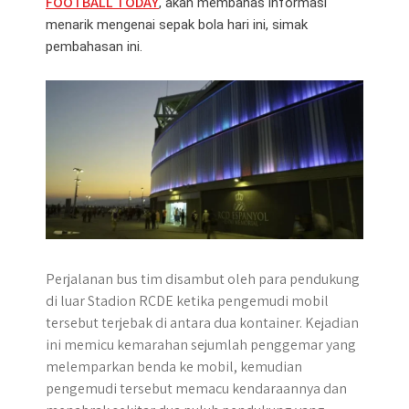
FOOTBALL TODAY
, akan membahas informasi
p
k
e
m
menarik mengenai sepak bola hari ini, simak
r
pembahasan ini.
Perjalanan bus tim disambut oleh para pendukung
di luar Stadion RCDE ketika pengemudi mobil
tersebut terjebak di antara dua kontainer. Kejadian
ini memicu kemarahan sejumlah penggemar yang
melemparkan benda ke mobil, kemudian
pengemudi tersebut memacu kendaraannya dan