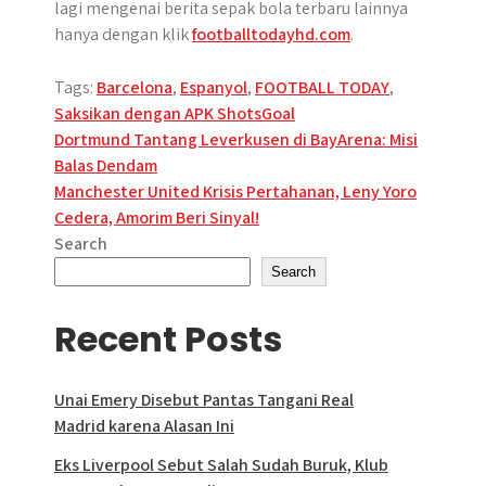
lagi mengenai berita sepak bola terbaru lainnya
hanya dengan klik
footballtodayhd.com
.
Tags:
Barcelona
,
Espanyol
,
FOOTBALL TODAY
,
Saksikan dengan APK ShotsGoal
Post
Dortmund Tantang Leverkusen di BayArena: Misi
Balas Dendam
navigation
Manchester United Krisis Pertahanan, Leny Yoro
Cedera, Amorim Beri Sinyal!
Search
Search
Recent Posts
Unai Emery Disebut Pantas Tangani Real
Madrid karena Alasan Ini
Eks Liverpool Sebut Salah Sudah Buruk, Klub