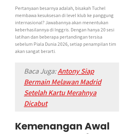
Pertanyaan besarnya adalah, bisakah Tuchel
membawa kesuksesan di level klub ke panggung
internasional? Jawabannya akan menentukan
keberhasilannya di Inggris. Dengan hanya 20 sesi
latihan dan beberapa pertandingan tersisa
sebelum Piala Dunia 2026, setiap penampilan tim
akan sangat berarti.
Baca Juga:
Antony Siap
Bermain Melawan Madrid
Setelah Kartu Merahnya
Dicabut
Kemenangan Awal