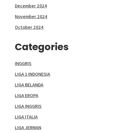
December 2024
November 2024
October 2024
Categories
INGGRIS
LIGA 1 INDONESIA
LIGA BELANDA
LIGA EROPA
LIGA INGGRIS
LIGA ITALIA
LIGA JERMAN