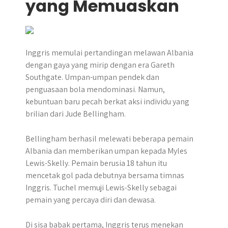
yang Memuaskan
Inggris memulai pertandingan melawan Albania
dengan gaya yang mirip dengan era Gareth
Southgate. Umpan-umpan pendek dan
penguasaan bola mendominasi. Namun,
kebuntuan baru pecah berkat aksi individu yang
brilian dari Jude Bellingham.
Bellingham berhasil melewati beberapa pemain
Albania dan memberikan umpan kepada Myles
Lewis-Skelly. Pemain berusia 18 tahun itu
mencetak gol pada debutnya bersama timnas
Inggris. Tuchel memuji Lewis-Skelly sebagai
pemain yang percaya diri dan dewasa.
Di sisa babak pertama, Inggris terus menekan