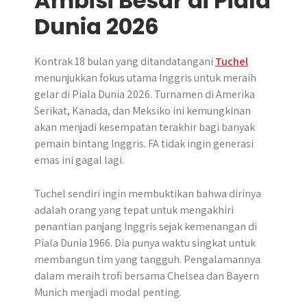
Ambisi Besar di Piala
Dunia 2026
Kontrak 18 bulan yang ditandatangani
Tuchel
menunjukkan fokus utama Inggris untuk meraih
gelar di Piala Dunia 2026. Turnamen di Amerika
Serikat, Kanada, dan Meksiko ini kemungkinan
akan menjadi kesempatan terakhir bagi banyak
pemain bintang Inggris. FA tidak ingin generasi
emas ini gagal lagi.
Tuchel sendiri ingin membuktikan bahwa dirinya
adalah orang yang tepat untuk mengakhiri
penantian panjang Inggris sejak kemenangan di
Piala Dunia 1966. Dia punya waktu singkat untuk
membangun tim yang tangguh. Pengalamannya
dalam meraih trofi bersama Chelsea dan Bayern
Munich menjadi modal penting.