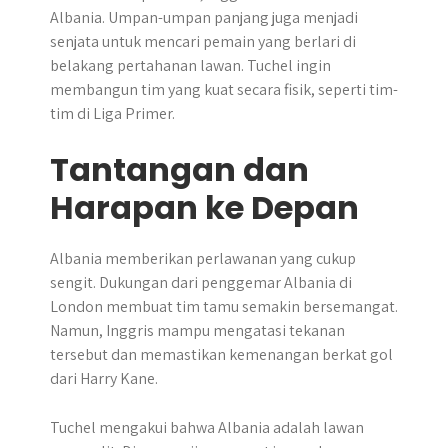
Albania. Umpan-umpan panjang juga menjadi
senjata untuk mencari pemain yang berlari di
belakang pertahanan lawan. Tuchel ingin
membangun tim yang kuat secara fisik, seperti tim-
tim di Liga Primer.
Tantangan dan
Harapan ke Depan
Albania memberikan perlawanan yang cukup
sengit. Dukungan dari penggemar Albania di
London membuat tim tamu semakin bersemangat.
Namun, Inggris mampu mengatasi tekanan
tersebut dan memastikan kemenangan berkat gol
dari Harry Kane.
Tuchel mengakui bahwa Albania adalah lawan