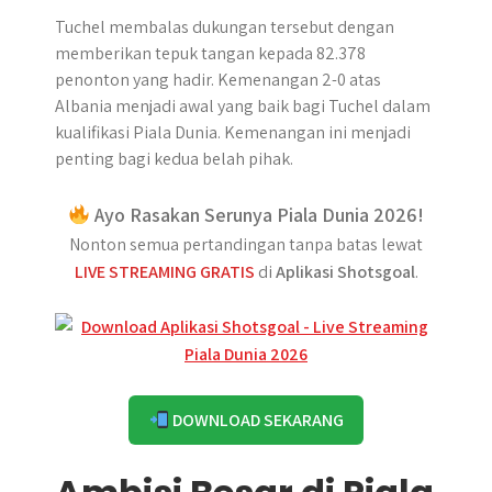
Tuchel membalas dukungan tersebut dengan
memberikan tepuk tangan kepada 82.378
penonton yang hadir. Kemenangan 2-0 atas
Albania menjadi awal yang baik bagi Tuchel dalam
kualifikasi Piala Dunia. Kemenangan ini menjadi
penting bagi kedua belah pihak.
Ayo Rasakan Serunya Piala Dunia 2026!
Nonton semua pertandingan tanpa batas lewat
LIVE STREAMING GRATIS
di
Aplikasi Shotsgoal
.
DOWNLOAD SEKARANG