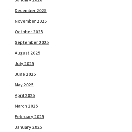
December 2025
November 2025
October 2025
September 2025
August 2025
July 2025
June 2025
May 2025
April 2025
March 2025
February 2025
January 2025