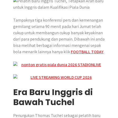
p
k
e
m
r
Tampaknya tiga konferensi pers dan kemenangan
gemilang selama 90 menit pada hari Jumat telah
cukup untuk membangun cukup banyak keyakinan
dari para pendukung dan pemain. Dibawah ini anda
bisa melihat berbagai informasi mengenai sepak
bola menarik lainnya hanya klik
FOOTBALL TODAY
.
Era Baru Inggris di
Bawah Tuchel
Penunjukan Thomas Tuchel sebagai pelatih baru