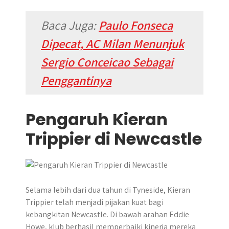
Baca Juga:
Paulo Fonseca
Dipecat, AC Milan Menunjuk
Sergio Conceicao Sebagai
Penggantinya
Pengaruh Kieran
Trippier di Newcastle
Selama lebih dari dua tahun di Tyneside, Kieran
Trippier telah menjadi pijakan kuat bagi
kebangkitan Newcastle. Di bawah arahan Eddie
Howe, klub berhasil memperbaiki kinerja mereka