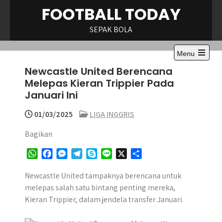
Skip
FOOTBALL TODAY
to
content
SEPAK BOLA
Menu
Open
Newcastle United Berencana
the
main
Melepas Kieran Trippier Pada
menu
Januari Ini
01/03/2025
LIGA INGGRIS
Bagikan
W
F
M
T
S
L
X
S
h
a
e
e
k
i
h
a
c
s
l
y
n
a
Newcastle United tampaknya berencana untuk
t
e
s
e
p
e
r
melepas salah satu bintang penting mereka,
s
b
e
g
e
e
Kieran Trippier, dalam jendela transfer Januari.
A
o
n
r
p
o
g
a