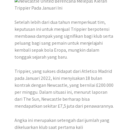
p
k
e
m
r
Setelah lebih dari dua tahun memperkuat tim,
keputusan ini untuk menjual Trippier berpotensi
membawa dampak yang signifikan bagi klub serta
peluang bagi sang pemain untuk menjelajahi
kembali sepak bola Eropa, mungkin dalam
tonggak sejarah yang baru.
Trippier, yang sukses didapat dari Atletico Madrid
pada Januari 2022, kini menyisakan 18 bulan
kontrak dengan Newcastle, yang bernilai £200.000
per minggu. Dalam situasi ini, menurut laporan
dari The Sun, Newcastle berharap bisa
mendapatkan sekitar £7,5 juta dari penawarannya.
Angka ini merupakan setengah dari jumlah yang
dikeluarkan klub saat pertama kali