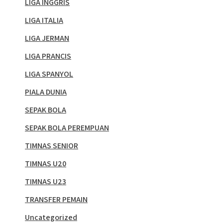
LIGA INGGRIS
LIGA ITALIA
LIGA JERMAN
LIGA PRANCIS
LIGA SPANYOL
PIALA DUNIA
SEPAK BOLA
SEPAK BOLA PEREMPUAN
TIMNAS SENIOR
TIMNAS U20
TIMNAS U23
TRANSFER PEMAIN
Uncategorized