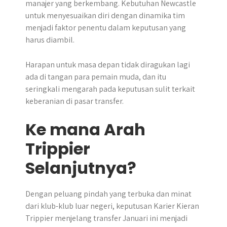
manajer yang berkembang. Kebutuhan Newcastle
untuk menyesuaikan diri dengan dinamika tim
menjadi faktor penentu dalam keputusan yang
harus diambil.
Harapan untuk masa depan tidak diragukan lagi
ada di tangan para pemain muda, dan itu
seringkali mengarah pada keputusan sulit terkait
keberanian di pasar transfer.
Ke mana Arah
Trippier
Selanjutnya?
Dengan peluang pindah yang terbuka dan minat
dari klub-klub luar negeri, keputusan Karier Kieran
Trippier menjelang transfer Januari ini menjadi