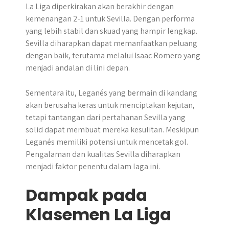
La Liga diperkirakan akan berakhir dengan
kemenangan 2-1 untuk Sevilla. Dengan performa
yang lebih stabil dan skuad yang hampir lengkap.
Sevilla diharapkan dapat memanfaatkan peluang
dengan baik, terutama melalui Isaac Romero yang
menjadi andalan di lini depan.
Sementara itu, Leganés yang bermain di kandang
akan berusaha keras untuk menciptakan kejutan,
tetapi tantangan dari pertahanan Sevilla yang
solid dapat membuat mereka kesulitan. Meskipun
Leganés memiliki potensi untuk mencetak gol.
Pengalaman dan kualitas Sevilla diharapkan
menjadi faktor penentu dalam laga ini.
Dampak pada
Klasemen La Liga