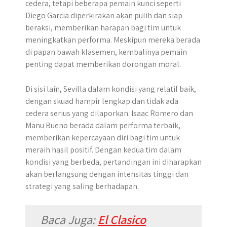
cedera, tetapi beberapa pemain kunci seperti
Diego Garcia diperkirakan akan pulih dan siap
beraksi, memberikan harapan bagi tim untuk
meningkatkan performa. Meskipun mereka berada
di papan bawah klasemen, kembalinya pemain
penting dapat memberikan dorongan moral.
Di sisi lain, Sevilla dalam kondisi yang relatif baik,
dengan skuad hampir lengkap dan tidak ada
cedera serius yang dilaporkan. Isaac Romero dan
Manu Bueno berada dalam performa terbaik,
memberikan kepercayaan diri bagi tim untuk
meraih hasil positif. Dengan kedua tim dalam
kondisi yang berbeda, pertandingan ini diharapkan
akan berlangsung dengan intensitas tinggi dan
strategi yang saling berhadapan.
Baca Juga:
El Clasico