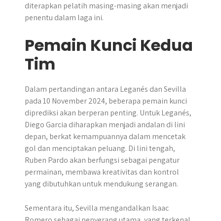
diterapkan pelatih masing-masing akan menjadi
penentu dalam laga ini.
Pemain Kunci Kedua
Tim
Dalam pertandingan antara Leganés dan Sevilla
pada 10 November 2024, beberapa pemain kunci
diprediksi akan berperan penting. Untuk Leganés,
Diego Garcia diharapkan menjadi andalan di lini
depan, berkat kemampuannya dalam mencetak
gol dan menciptakan peluang. Di lini tengah,
Ruben Pardo akan berfungsi sebagai pengatur
permainan, membawa kreativitas dan kontrol
yang dibutuhkan untuk mendukung serangan.
Sementara itu, Sevilla mengandalkan Isaac
Romero sebagai penyerang utama, yang terkenal