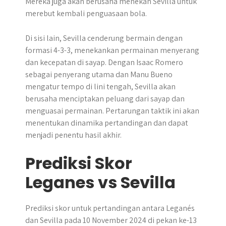
Mereka juga akan berusaha menekan Sevilla untuk
merebut kembali penguasaan bola.
Di sisi lain, Sevilla cenderung bermain dengan
formasi 4-3-3, menekankan permainan menyerang
dan kecepatan di sayap. Dengan Isaac Romero
sebagai penyerang utama dan Manu Bueno
mengatur tempo di lini tengah, Sevilla akan
berusaha menciptakan peluang dari sayap dan
menguasai permainan. Pertarungan taktik ini akan
menentukan dinamika pertandingan dan dapat
menjadi penentu hasil akhir.
Prediksi Skor
Leganes vs Sevilla
Prediksi skor untuk pertandingan antara Leganés
dan Sevilla pada 10 November 2024 di pekan ke-13