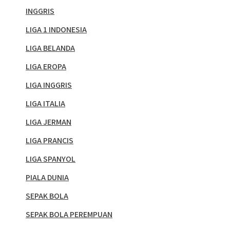
INGGRIS
LIGA 1 INDONESIA
LIGA BELANDA
LIGA EROPA
LIGA INGGRIS
LIGA ITALIA
LIGA JERMAN
LIGA PRANCIS
LIGA SPANYOL
PIALA DUNIA
SEPAK BOLA
SEPAK BOLA PEREMPUAN