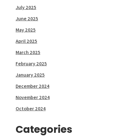
July 2025
June 2025
May 2025
April 2025
March 2025
February 2025
January 2025
December 2024
November 2024
October 2024
Categories