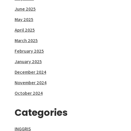
June 2025
May 2025
April 2025
March 2025
February 2025
January 2025
December 2024
November 2024
October 2024
Categories
INGGRIS