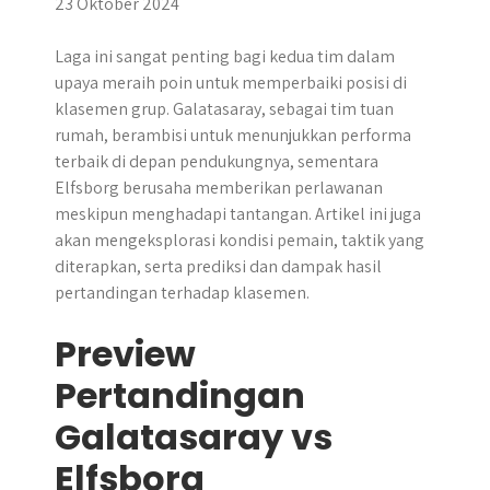
r
Laga ini sangat penting bagi kedua tim dalam
upaya meraih poin untuk memperbaiki posisi di
klasemen grup. Galatasaray, sebagai tim tuan
rumah, berambisi untuk menunjukkan performa
terbaik di depan pendukungnya, sementara
Elfsborg berusaha memberikan perlawanan
meskipun menghadapi tantangan. Artikel ini juga
akan mengeksplorasi kondisi pemain, taktik yang
diterapkan, serta prediksi dan dampak hasil
pertandingan terhadap klasemen.
Preview
Pertandingan
Galatasaray vs
Elfsborg