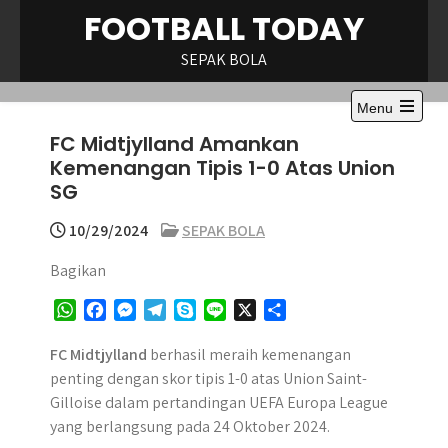
Skip
FOOTBALL TODAY
to
content
SEPAK BOLA
Menu
Open
FC Midtjylland Amankan
the
main
Kemenangan Tipis 1-0 Atas Union
menu
SG
10/29/2024
SEPAK BOLA
Bagikan
W
F
M
T
S
L
X
S
h
a
e
e
k
i
h
a
c
s
l
y
n
a
FC Midtjylland
berhasil meraih kemenangan
t
e
s
e
p
e
r
penting dengan skor tipis 1-0 atas Union Saint-
s
b
e
g
e
e
Gilloise dalam pertandingan UEFA Europa League
A
o
n
r
yang berlangsung pada 24 Oktober 2024.
p
o
g
a