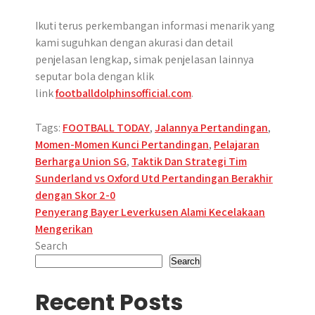
Ikuti terus perkembangan informasi menarik yang
kami suguhkan dengan akurasi dan detail
penjelasan lengkap, simak penjelasan lainnya
seputar bola dengan klik
link
footballdolphinsofficial.com
.
Tags:
FOOTBALL TODAY
,
Jalannya Pertandingan
,
Momen-Momen Kunci Pertandingan
,
Pelajaran
Berharga Union SG
,
Taktik Dan Strategi Tim
Post
Sunderland vs Oxford Utd Pertandingan Berakhir
dengan Skor 2-0
navigation
Penyerang Bayer Leverkusen Alami Kecelakaan
Mengerikan
Search
Search
Recent Posts