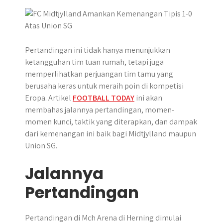
p
k
e
m
r
Pertandingan ini tidak hanya menunjukkan
ketangguhan tim tuan rumah, tetapi juga
memperlihatkan perjuangan tim tamu yang
berusaha keras untuk meraih poin di kompetisi
Eropa. Artikel
FOOTBALL TODAY
ini akan
membahas jalannya pertandingan, momen-
momen kunci, taktik yang diterapkan, dan dampak
dari kemenangan ini baik bagi Midtjylland maupun
Union SG.
Jalannya
Pertandingan
Pertandingan di Mch Arena di Herning dimulai