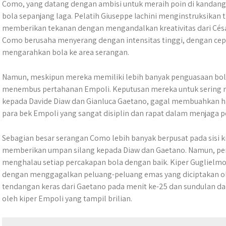
Como, yang datang dengan ambisi untuk meraih poin di kandan
bola sepanjang laga. Pelatih Giuseppe Iachini menginstruksikan 
memberikan tekanan dengan mengandalkan kreativitas dari Césa
Como berusaha menyerang dengan intensitas tinggi, dengan cepa
mengarahkan bola ke area serangan.
Namun, meskipun mereka memiliki lebih banyak penguasaan bol
menembus pertahanan Empoli. Keputusan mereka untuk sering 
kepada Davide Diaw dan Gianluca Gaetano, gagal membuahkan hasi
para bek Empoli yang sangat disiplin dan rapat dalam menjaga po
Sebagian besar serangan Como lebih banyak berpusat pada sisi ki
memberikan umpan silang kepada Diaw dan Gaetano. Namun, p
menghalau setiap percakapan bola dengan baik. Kiper Guglielmo 
dengan menggagalkan peluang-peluang emas yang diciptakan o
tendangan keras dari Gaetano pada menit ke-25 dan sundulan dar
oleh kiper Empoli yang tampil brilian.