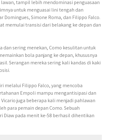
g lawan, tampil lebih mendominasi penguasaan
timnya untuk menguasai lini tengah dan
r Domingues, Simone Roma, dan Filippo Falco.
t memulai transisi dari belakang ke depan dan
a dan sering menekan, Como kesulitan untuk
memainkan bola panjang ke depan, khususnya
l. Serangan mereka sering kali kandas di kaki
sisi.
ri melalui Filippo Falco, yang mencoba
ertahanan Empoli mampu mengantisipasi dan
Vicario juga beberapa kali menjadi pahlawan
leh para pemain depan Como. Sebuah
i Diaw pada menit ke-58 berhasil dihentikan