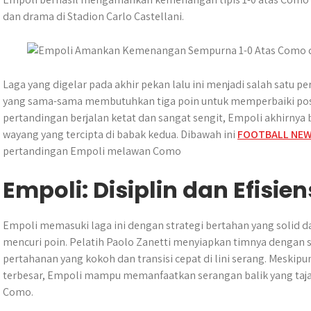
t
e
s
e
p
e
r
dan drama di Stadion Carlo Castellani.
s
b
e
g
e
e
A
o
n
r
p
o
g
a
p
k
e
m
Laga yang digelar pada akhir pekan lalu ini menjadi salah satu p
r
yang sama-sama membutuhkan tiga poin untuk memperbaiki posis
pertandingan berjalan ketat dan sangat sengit, Empoli akhirny
wayang yang tercipta di babak kedua. Dibawah ini
FOOTBALL NE
pertandingan Empoli melawan Como
Empoli: Disiplin dan Efisi
Empoli memasuki laga ini dengan strategi bertahan yang solid 
mencuri poin. Pelatih Paolo Zanetti menyiapkan timnya dengan 
pertahanan yang kokoh dan transisi cepat di lini serang. Meski
terbesar, Empoli mampu memanfaatkan serangan balik yang taj
Como.