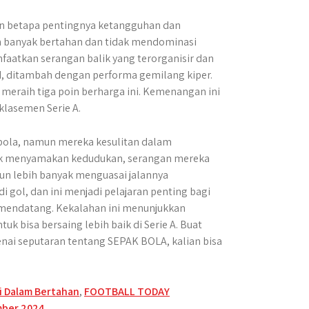
an betapa pentingnya ketangguhan dan
 banyak bertahan dan tidak mendominasi
atkan serangan balik yang terorganisir dan
id, ditambah dengan performa gemilang kiper.
meraih tiga poin berharga ini. Kemenangan ini
lasemen Serie A.
 bola, namun mereka kesulitan dalam
ntuk menyamakan kedudukan, serangan mereka
ipun lebih banyak menguasai jalannya
gol, dan ini menjadi pelajaran penting bagi
a mendatang. Kekalahan ini menunjukkan
uk bisa bersaing lebih baik di Serie A. Buat
nai seputaran tentang SEPAK BOLA, kalian bisa
si Dalam Bertahan
,
FOOTBALL TODAY
ember 2024