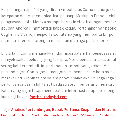
Kemenangan tipis 1-0 yang diraih Empoli atas Como menunjukk
ketepatan dalam memanfaatkan peluang. Meskipun Empoli lebih
penguasaan bola. Mereka mampu bermain efektif dengan memanfa
gol dari Andrea Pinamonti di babak kedua. Pertahanan yang sol
Guglielmo Vicario, menjadi faktor utama yang membantu Empoli 
memberi mereka dorongan moral dan menjaga posisi mereka di k
Di sisi lain, Como menunjukkan dominasi dalam hal penguasaan
menyelesaikan peluang yang tercipta. Meski berusaha keras u
sering kali terhenti di lini pertahanan Empoli yang kokoh. Mesk
pertandingan, Como gagal mengonversi penguasaan bola menjadi 
mereka untuk lebih tajam dalam penyelesaian akhir di laga-lag
perlunya evaluasi lebih lanjut pada strategi menyerang mereka unt
kalian yang ingin tetap mendapatkan informasi terupdate menge
kunjungi link ini
footballtodayhd.com
.
Tags:
Analisis Pertandingan
,
Babak Pertama
,
Disiplin dan Efisien
Liga Italia – Hasil Pertandingan Inter Milan 1-0 Venezia, 04 Nov