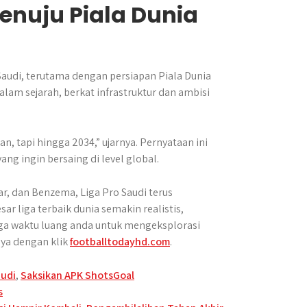
enuju Piala Dunia
audi, terutama dengan persiapan Piala Dunia
alam sejarah, berkat infrastruktur dan ambisi
n, tapi hingga 2034,” ujarnya. Pernyataan ini
ang ingin bersaing di level global.
r, dan Benzema, Liga Pro Saudi terus
r liga terbaik dunia semakin realistis,
juga waktu luang anda untuk mengeksplorasi
nya dengan klik
footballtodayhd.com
.
audi
,
Saksikan APK ShotsGoal
s