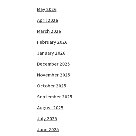
May 2026
April 2026
March 2026
February 2026
January 2026
December 2025
November 2025
October 2025
September 2025
August 2025
July 2025
June 2025