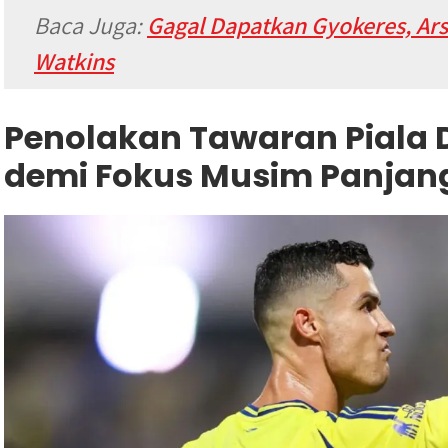
Baca Juga:
Gagal Dapatkan Gyokeres, Arse
Watkins
Penolakan Tawaran Piala 
demi Fokus Musim Panjan