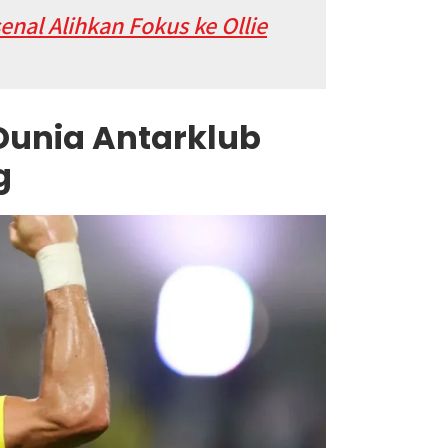
nal Alihkan Fokus ke Ollie
Dunia Antarklub
g