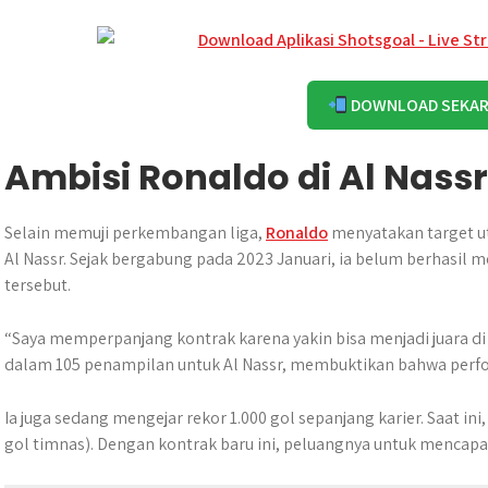
DOWNLOAD SEKA
Ambisi Ronaldo di Al Nassr
Selain memuji perkembangan liga,
Ronaldo
menyatakan target 
Al Nassr. Sejak bergabung pada 2023 Januari, ia belum berhasil 
tersebut.
“Saya memperpanjang kontrak karena yakin bisa menjadi juara di 
dalam 105 penampilan untuk Al Nassr, membuktikan bahwa perfor
Ia juga sedang mengejar rekor 1.000 gol sepanjang karier. Saat ini
gol timnas). Dengan kontrak baru ini, peluangnya untuk mencapai