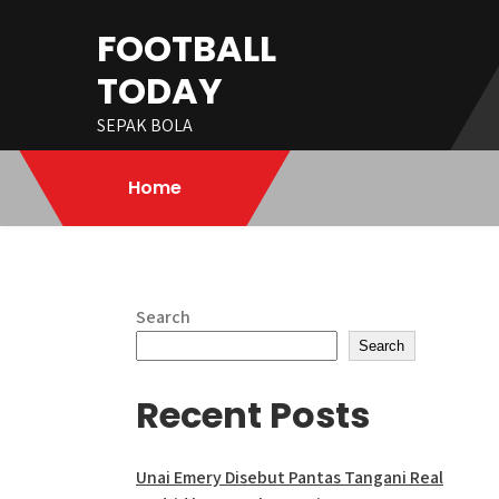
Skip
FOOTBALL
to
content
TODAY
SEPAK BOLA
Home
Search
Search
Recent Posts
Unai Emery Disebut Pantas Tangani Real