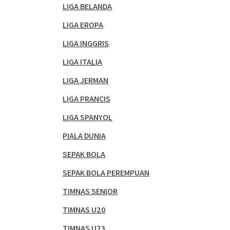
LIGA BELANDA
LIGA EROPA
LIGA INGGRIS
LIGA ITALIA
LIGA JERMAN
LIGA PRANCIS
LIGA SPANYOL
PIALA DUNIA
SEPAK BOLA
SEPAK BOLA PEREMPUAN
TIMNAS SENIOR
TIMNAS U20
TIMNAS U23