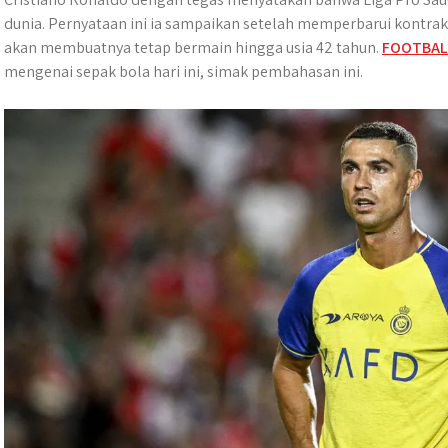
t
e
s
e
p
e
r
dunia. Pernyataan ini ia sampaikan setelah memperbarui kontra
s
b
e
g
e
e
akan membuatnya tetap bermain hingga usia 42 tahun.
FOOTBAL
A
o
n
r
mengenai sepak bola hari ini, simak pembahasan ini.
p
o
g
a
p
k
e
m
r