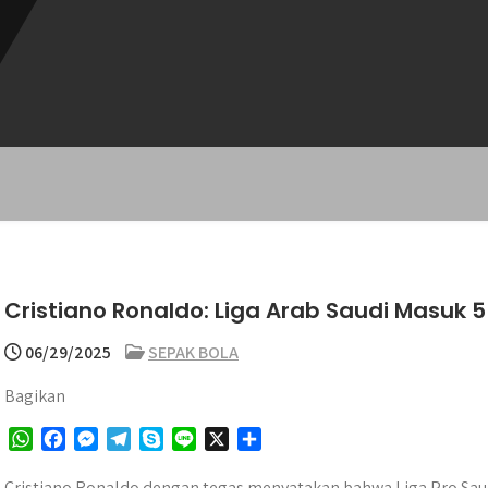
Cristiano Ronaldo: Liga Arab Saudi Masuk 5
06/29/2025
SEPAK BOLA
Bagikan
W
F
M
T
S
L
X
S
h
a
e
e
k
i
h
a
c
s
l
y
n
a
Cristiano Ronaldo dengan tegas menyatakan bahwa Liga Pro Saudi