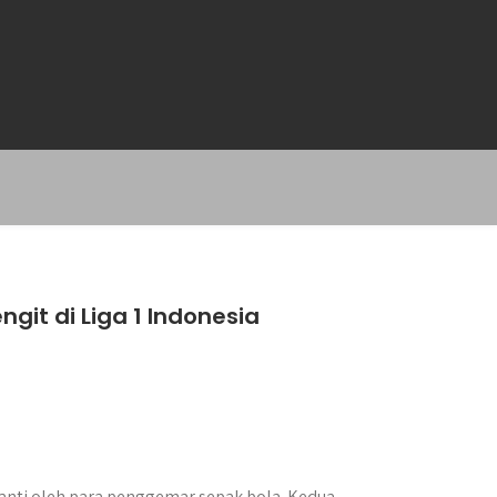
ngit di Liga 1 Indonesia
i-nanti oleh para penggemar sepak bola. Kedua