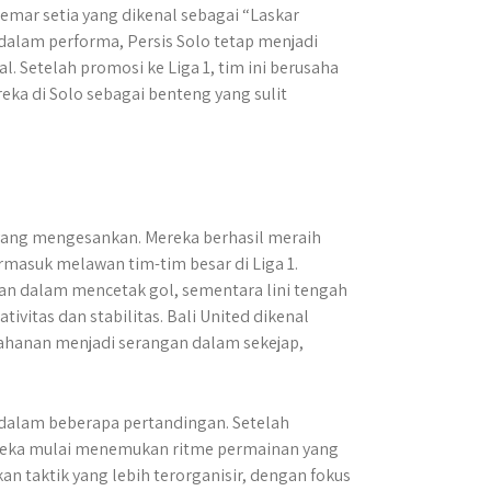
gemar setia yang dikenal sebagai “Laskar
alam performa, Persis Solo tetap menjadi
. Setelah promosi ke Liga 1, tim ini berusaha
a di Solo sebagai benteng yang sulit
yang mengesankan. Mereka berhasil meraih
masuk melawan tim-tim besar di Liga 1.
uan dalam mencetak gol, sementara lini tengah
ivitas dan stabilitas. Bali United dikenal
hanan menjadi serangan dalam sekejap,
an dalam beberapa pertandingan. Setelah
eka mulai menemukan ritme permainan yang
n taktik yang lebih terorganisir, dengan fokus