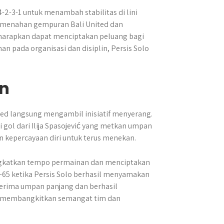
2-3-1 untuk menambah stabilitas di lini
 menahan gempuran Bali United dan
harapkan dapat menciptakan peluang bagi
pada organisasi dan disiplin, Persis Solo
n
ited langsung mengambil inisiatif menyerang.
gol dari Ilija Spasojević yang metkan umpan
n kepercayaan diri untuk terus menekan.
ngkatkan tempo permainan dan menciptakan
-65 ketika Persis Solo berhasil menyamakan
erima umpan panjang dan berhasil
ni membangkitkan semangat tim dan