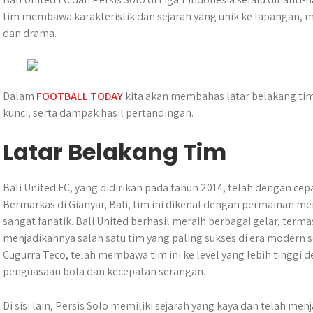
t
e
s
e
p
e
r
tim membawa karakteristik dan sejarah yang unik ke lapangan,
s
b
e
g
e
e
dan drama.
A
o
n
r
p
o
g
a
p
k
e
m
r
Dalam
FOOTBALL TODAY
kita akan membahas latar belakang tim,
kunci, serta dampak hasil pertandingan.
Latar Belakang Tim
Bali United FC, yang didirikan pada tahun 2014, telah dengan cepa
Bermarkas di Gianyar, Bali, tim ini dikenal dengan permainan m
sangat fanatik. Bali United berhasil meraih berbagai gelar, terma
menjadikannya salah satu tim yang paling sukses di era modern se
Cugurra Teco, telah membawa tim ini ke level yang lebih tinggi
penguasaan bola dan kecepatan serangan.
Di sisi lain, Persis Solo memiliki sejarah yang kaya dan telah menj