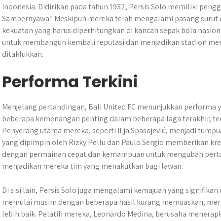
Indonesia. Didirikan pada tahun 1932, Persis Solo memiliki peng
Sambernyawa.” Meskipun mereka telah mengalami pasang surut d
kekuatan yang harus diperhitungkan di kancah sepak bola nasional
untuk membangun kembali reputasi dan menjadikan stadion merek
ditaklukkan.
Performa Terkini
Menjelang pertandingan, Bali United FC menunjukkan performa 
beberapa kemenangan penting dalam beberapa laga terakhir, ter
Penyerang utama mereka, seperti Ilija Spasojević, menjadi tump
yang dipimpin oleh Rizky Pellu dan Paulo Sergio memberikan kreat
dengan permainan cepat dan kemampuan untuk mengubah perta
menjadikan mereka tim yang menakutkan bagi lawan.
Di sisi lain, Persis Solo juga mengalami kemajuan yang signifik
memulai musim dengan beberapa hasil kurang memuaskan, mer
lebih baik. Pelatih mereka, Leonardo Medina, berusaha menerapka