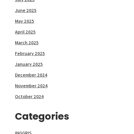
June 2025
May 2025
April 2025
March 2025
February 2025
January 2025
December 2024
November 2024
October 2024
Categories
INGGRIS