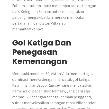
Fulham kesulitan untuk menempatkan diri dengan
baik. Keinginan Fulham untuk menciptakan
peluang mengakibatkan mereka membuka
pertahanan, dan Aston Villa siap
memanfaatkannya.
Gol Ketiga Dan
Penegasan
Kemenangan
Memasuki menit ke-80, Aston Villa mempertegas
dominasi mereka dengan mencetak gol ketiga.
Kali ini, giliran Jacob Ramsey yang mencatatkan
namanya di papan skor. Ramsey, yang baru saja
memasuki lapangan sebagai pemain pengganti,
sukses menyelesaikan serangan cepat Villa setelah
menerima umpan terobosan dari Tielemans. Ia