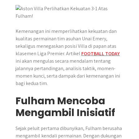
r
Kemenangan ini memperlihatkan kekuatan dan
kualitas permainan tim asuhan Unai Emery,
sekaligus menegaskan posisi Villa di papan atas
klasemen Liga Premier. Artikel
FOOTBALL TODAY
ini akan mengulas secara mendalam tentang
jalannya pertandingan, analisis taktik, momen-
momen kunci, serta dampak dari kemenangan ini
bagi kedua tim.
Fulham Mencoba
Mengambil Inisiatif
Sejak peluit pertama dibunyikan, Fulham berusaha
mengambil kendali permainan. Dengan dukungan