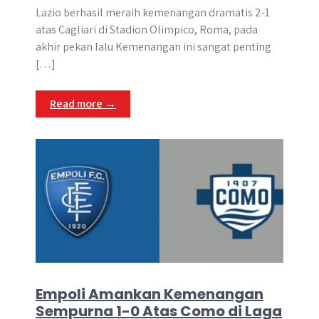
Lazio berhasil meraih kemenangan dramatis 2-1
atas Cagliari di Stadion Olimpico, Roma, pada
akhir pekan lalu Kemenangan ini sangat penting
[…]
Read more →
Empoli Amankan Kemenangan
Sempurna 1-0 Atas Como di Laga