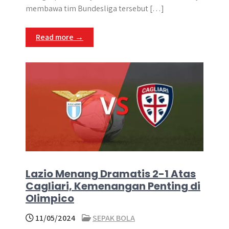
membawa tim Bundesliga tersebut […]
Read more →
Lazio Menang Dramatis 2-1 Atas
Cagliari, Kemenangan Penting di
Olimpico
11/05/2024
SEPAK BOLA