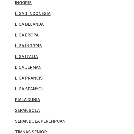
INGGRIS
LIGA 1 INDONESIA
LIGA BELANDA
LIGA EROPA
LIGA INGGRIS
LIGA ITALIA
LIGA JERMAN
LIGA PRANCIS
LIGA SPANYOL
PIALA DUNIA
SEPAK BOLA
SEPAK BOLA PEREMPUAN
TIMNAS SENIOR