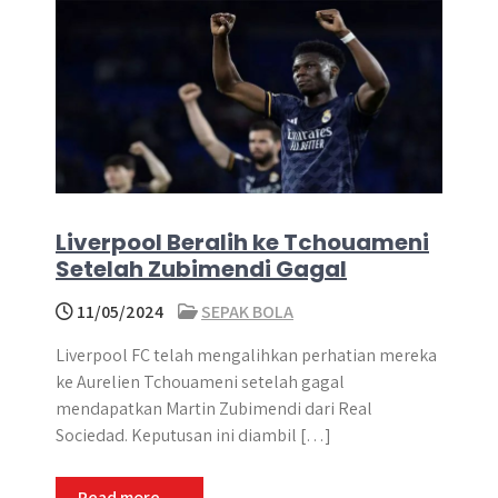
Liverpool Beralih ke Tchouameni
Setelah Zubimendi Gagal
11/05/2024
SEPAK BOLA
Liverpool FC telah mengalihkan perhatian mereka
ke Aurelien Tchouameni setelah gagal
mendapatkan Martin Zubimendi dari Real
Sociedad. Keputusan ini diambil […]
Read more →