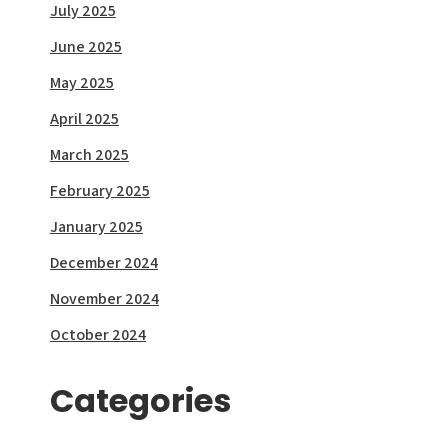
July 2025
June 2025
May 2025
April 2025
March 2025
February 2025
January 2025
December 2024
November 2024
October 2024
Categories