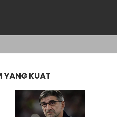
 YANG KUAT