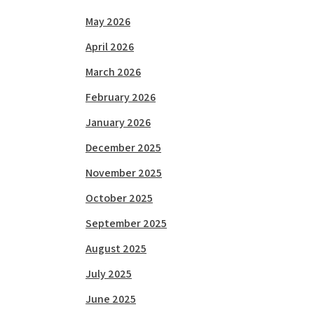
May 2026
April 2026
March 2026
February 2026
January 2026
December 2025
November 2025
October 2025
September 2025
August 2025
July 2025
June 2025