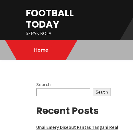
Skip
FOOTBALL
to
content
TODAY
SEPAK BOLA
Home
Search
Search
Recent Posts
Unai Emery Disebut Pantas Tangani Real