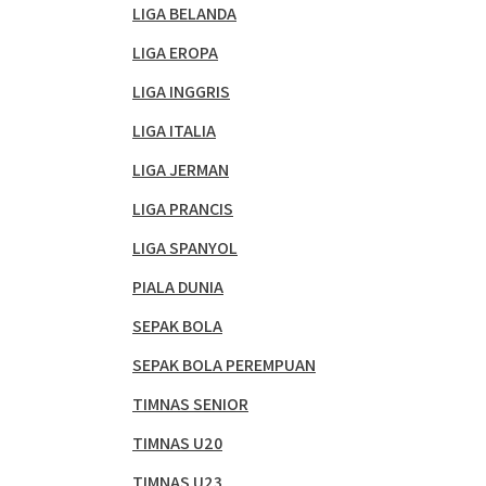
LIGA BELANDA
LIGA EROPA
LIGA INGGRIS
LIGA ITALIA
LIGA JERMAN
LIGA PRANCIS
LIGA SPANYOL
PIALA DUNIA
SEPAK BOLA
SEPAK BOLA PEREMPUAN
TIMNAS SENIOR
TIMNAS U20
TIMNAS U23