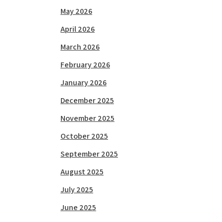
May 2026
April 2026
March 2026
February 2026
January 2026
December 2025
November 2025
October 2025
September 2025
August 2025
July 2025
June 2025