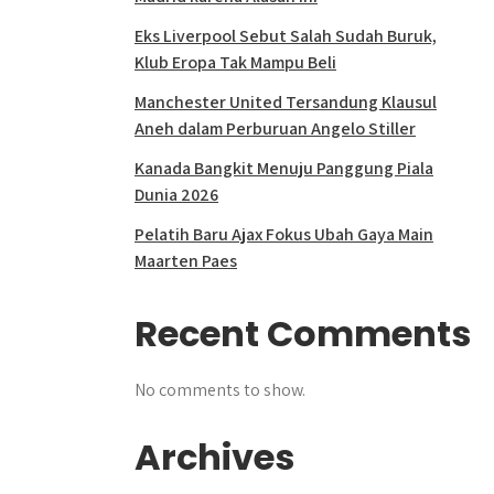
Eks Liverpool Sebut Salah Sudah Buruk,
Klub Eropa Tak Mampu Beli
Manchester United Tersandung Klausul
Aneh dalam Perburuan Angelo Stiller
Kanada Bangkit Menuju Panggung Piala
Dunia 2026
Pelatih Baru Ajax Fokus Ubah Gaya Main
Maarten Paes
Recent Comments
No comments to show.
Archives