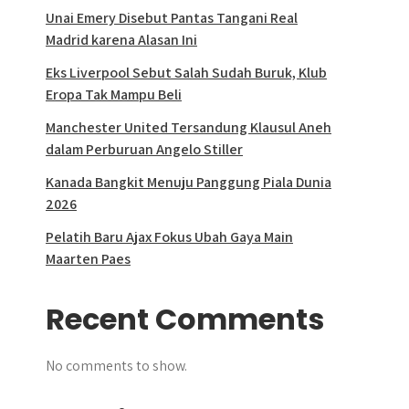
Unai Emery Disebut Pantas Tangani Real
Madrid karena Alasan Ini
Eks Liverpool Sebut Salah Sudah Buruk, Klub
Eropa Tak Mampu Beli
Manchester United Tersandung Klausul Aneh
dalam Perburuan Angelo Stiller
Kanada Bangkit Menuju Panggung Piala Dunia
2026
Pelatih Baru Ajax Fokus Ubah Gaya Main
Maarten Paes
Recent Comments
No comments to show.