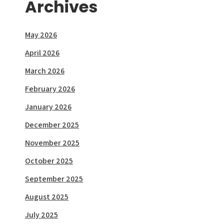
Archives
May 2026
April 2026
March 2026
February 2026
January 2026
December 2025
November 2025
October 2025
September 2025
August 2025
July 2025