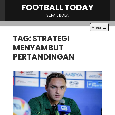
Skip
FOOTBALL TODAY
to
content
SEPAK BOLA
Menu
Open
TAG:
STRATEGI
the
main
menu
MENYAMBUT
PERTANDINGAN