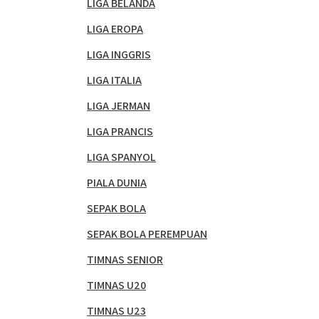
LIGA BELANDA
LIGA EROPA
LIGA INGGRIS
LIGA ITALIA
LIGA JERMAN
LIGA PRANCIS
LIGA SPANYOL
PIALA DUNIA
SEPAK BOLA
SEPAK BOLA PEREMPUAN
TIMNAS SENIOR
TIMNAS U20
TIMNAS U23