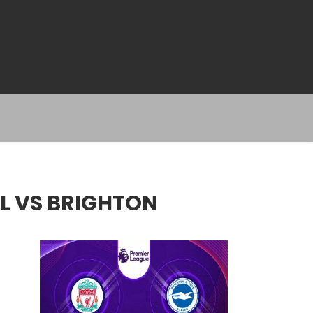
OL VS BRIGHTON