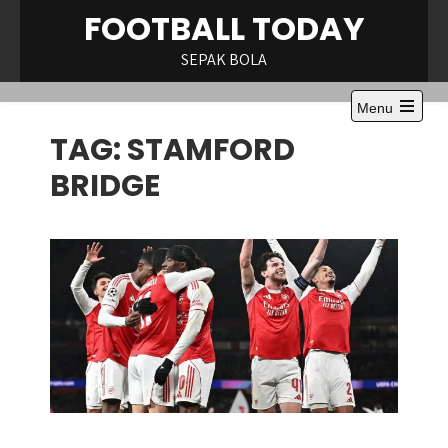
Skip
FOOTBALL TODAY
to
content
SEPAK BOLA
Menu
Open
TAG:
STAMFORD
the
main
menu
BRIDGE