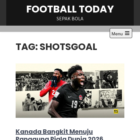
Skip
FOOTBALL TODAY
to
content
SEPAK BOLA
Menu
Open
TAG:
SHOTSGOAL
the
main
menu
Kanada Bangkit Menuju
Panggung Piala Dunia 2026