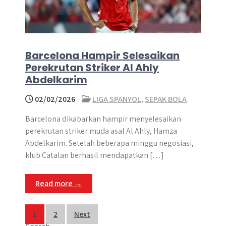
Barcelona Hampir Selesaikan
Perekrutan Striker Al Ahly
Abdelkarim
02/02/2026
LIGA SPANYOL
,
SEPAK BOLA
Barcelona dikabarkan hampir menyelesaikan
perekrutan striker muda asal Al Ahly, Hamza
Abdelkarim. Setelah beberapa minggu negosiasi,
klub Catalan berhasil mendapatkan […]
Read more →
Posts
1
2
Next