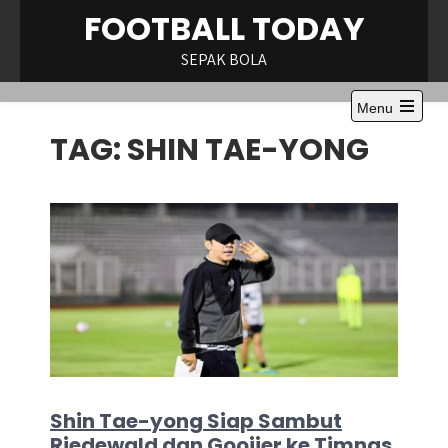
Skip
FOOTBALL TODAY
to
content
SEPAK BOLA
Menu
Open
TAG:
SHIN TAE-YONG
the
main
menu
Shin Tae-yong Siap Sambut
Riedewald dan Gooijer ke Timnas