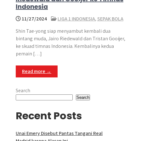
Indonesia
11/27/2024
LIGA 1 INDONESIA
,
SEPAK BOLA
Shin Tae-yong siap menyambut kembali dua
bintang muda, Jairo Riedewald dan Tristan Gooijer,
ke skuad timnas Indonesia. Kembalinya kedua
pemain […]
Read more →
Search
Search
Recent Posts
Unai Emery Disebut Pantas Tangani Real
Madrid karena Alasan Ini