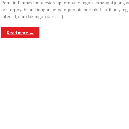
Pemain Timnas Indonesia siap tempur dengan semangat juang y
tak tergoyahkan. Dengan pemain-pemain berbakat, latihan yang
intensif, dan dukungan dari […]
Read more →